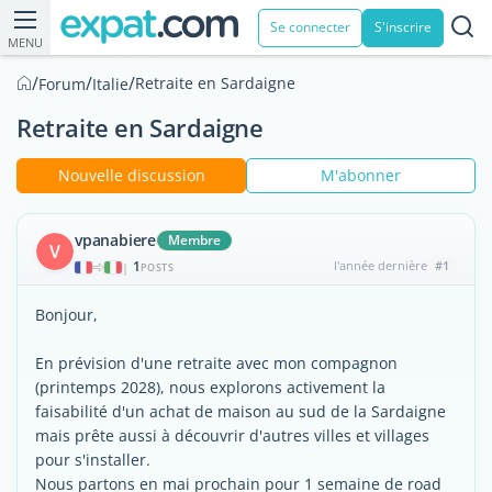
Se connecter
S'inscrire
MENU
/
/
/
Retraite en Sardaigne
Forum
Italie
Retraite en Sardaigne
Nouvelle discussion
M'abonner
vpanabiere
Membre
V
1
l'année dernière
#1
|
POSTS
Bonjour,
En prévision d'une retraite avec mon compagnon
(printemps 2028), nous explorons activement la
faisabilité d'un achat de maison au sud de la Sardaigne
mais prête aussi à découvrir d'autres villes et villages
pour s'installer.
Nous partons en mai prochain pour 1 semaine de road