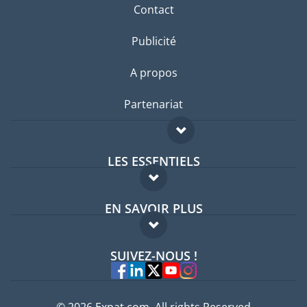
Contact
Publicité
A propos
Partenariat
LES ESSENTIELS
Forum expatriés
EN SAVOIR PLUS
Guides pays
FAQ
Offres d'emploi
SUIVEZ-NOUS !
Experts