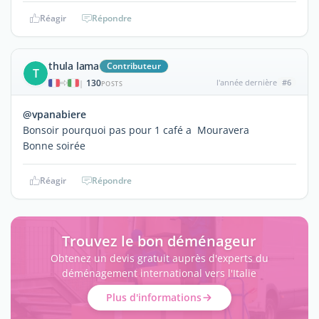
Réagir
Répondre
thula lama
Contributeur
T
130
l'année dernière
#6
|
POSTS
@vpanabiere
Bonsoir pourquoi pas pour 1 café a Mouravera
Bonne soirée
Réagir
Répondre
Trouvez le bon déménageur
Obtenez un devis gratuit auprès d'experts du
déménagement international vers l'Italie
Plus d'informations