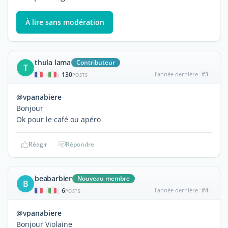
À lire sans modération
thula lama
Contributeur
T
130
l'année dernière
#3
|
POSTS
@vpanabiere
Bonjour
Ok pour le café ou apéro
Réagir
Répondre
beabarbier
Nouveau membre
B
6
l'année dernière
#4
|
POSTS
@vpanabiere
Bonjour Violaine