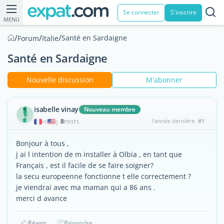
Se connecter
S'inscrire
MENU
/
/
/
Santé en Sardaigne
Forum
Italie
Santé en Sardaigne
Nouvelle discussion
M'abonner
isabelle vinay
Nouveau membre
8
l'année dernière
#1
|
POSTS
Bonjour à tous ,
j ai l intention de m installer à Olbia , en tant que
Français , est il facile de se faire soigner?
la secu europeenne fonctionne t elle correctement ?
je viendrai avec ma maman qui a 86 ans .
merci d avance
Réagir
Répondre