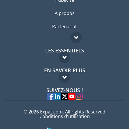
Publicité
A propos
Partenariat
LES ESSENTIELS
Forum expatriés
EN SAVOIR PLUS
Guides pays
FAQ
Offres d'emploi
SUIVEZ-NOUS !
Experts
© 2026 Expat.com, All rights Reserved
Conditions d'utilisation