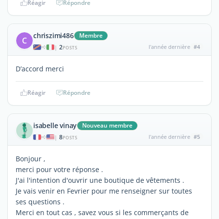
Réagir
Répondre
chriszimi486
Membre
C
2
l'année dernière
#4
|
POSTS
D’accord merci
Réagir
Répondre
isabelle vinay
Nouveau membre
8
l'année dernière
#5
|
POSTS
Bonjour ,
merci pour votre réponse .
J'ai l'intention d'ouvrir une boutique de vêtements .
Je vais venir en Fevrier pour me renseigner sur toutes
ses questions .
Merci en tout cas , savez vous si les commerçants de