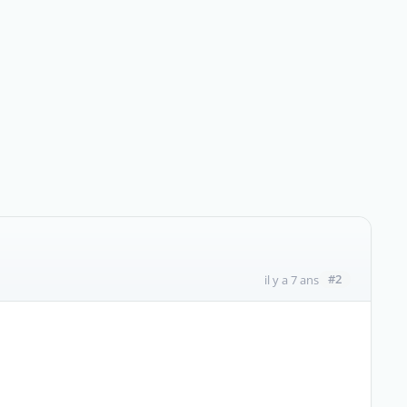
#2
il y a 7 ans