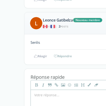
Leonce Gatibelza
Nouveau membre
L
2
|
POSTS
Senlis
Réagir
Répondre
Réponse rapide