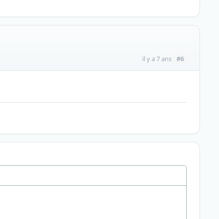
#6
il y a 7 ans