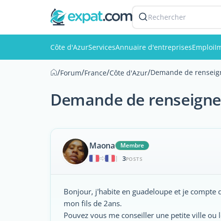
Rechercher
Côte d'Azur
Services
Annuaire d'entreprises
Emploi
I
/
/
/
/
Demande de rensei
Forum
France
Côte d'Azur
Demande de renseign
Maona
Membre
3
|
POSTS
Bonjour, j'habite en guadeloupe et je compte 
mon fils de 2ans.
Pouvez vous me conseiller une petite ville ou le