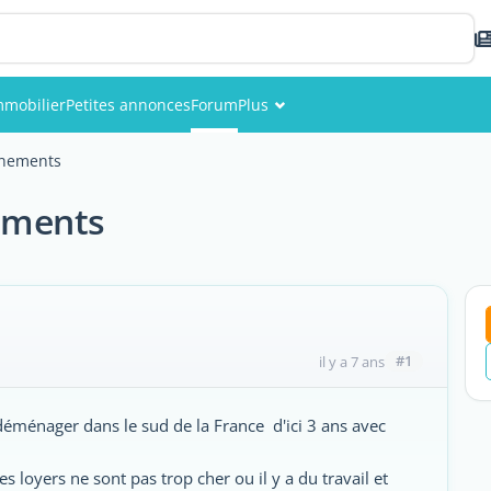
mmobilier
Petites annonces
Forum
Plus
Événements
gnements
Membres
ements
Photos
#1
il y a 7 ans
déménager dans le sud de la France d'ici 3 ans avec
s loyers ne sont pas trop cher ou il y a du travail et