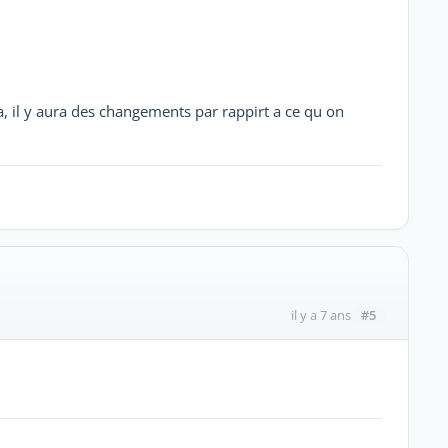
la, il y aura des changements par rappirt a ce qu on
#5
il y a 7 ans