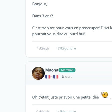
Bonjour,
Dans 3 ans?
C est trop tot pour vous en preoccuper! D ‘ici 
pourrait vous dire aujourd hui!
Réagir
Répondre
Maona
Membre
3
|
POSTS
Oh c'était juste pr avoir une petite idée
.
Réagir
Répondre