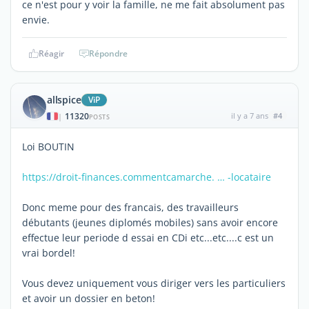
ce n'est pour y voir la famille, ne me fait absolument pas
envie.
Réagir
Répondre
allspice
ViP
11320
il y a 7 ans
#4
|
POSTS
Loi BOUTIN
https://droit-finances.commentcamarche. … -locataire
Donc meme pour des francais, des travailleurs
débutants (jeunes diplomés mobiles) sans avoir encore
effectue leur periode d essai en CDi etc...etc....c est un
vrai bordel!
Vous devez uniquement vous diriger vers les particuliers
et avoir un dossier en beton!