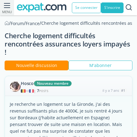
Se connecter
S'inscrire
MENU
/
/
/
Cherche logement difficultés rencontrées assu
Forum
France
Cherche logement difficultés
rencontrées assurances loyers impayés
!
Nouvelle discussion
M'abonner
Hosco
Nouveau membre
7
il y a 7 ans
#1
|
POSTS
Je recherche un logement sur la Gironde, j'ai des
revenus suffisants plus de 4000€, je suis rentré 4 jours
sur Bordeaux (j'habite actuellement en Espagne)
pensant trouver de suite une maison en location. Mais
quel ne fut pas ma surprise de constater que les