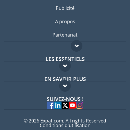
Publicité
A propos
Partenariat
LES ESSENTIELS
Forum expatriés
EN SAVOIR PLUS
Guides pays
FAQ
Offres d'emploi
SUIVEZ-NOUS !
Experts
© 2026 Expat.com, All rights Reserved
Conditions d'utilisation