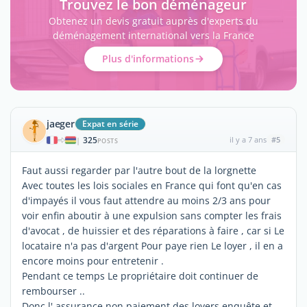
Trouvez le bon déménageur
Obtenez un devis gratuit auprès d'experts du
déménagement international vers la France
Plus d'informations
jaeger
Expat en série
325
il y a 7 ans
#5
|
POSTS
Faut aussi regarder par l'autre bout de la lorgnette
Avec toutes les lois sociales en France qui font qu'en cas
d'impayés il vous faut attendre au moins 2/3 ans pour
voir enfin aboutir à une expulsion sans compter les frais
d'avocat , de huissier et des réparations à faire , car si Le
locataire n'a pas d'argent Pour paye rien Le loyer , il en a
encore moins pour entretenir .
Pendant ce temps Le propriétaire doit continuer de
rembourser ..
Donc l' assurance non paiement des loyers enquête et