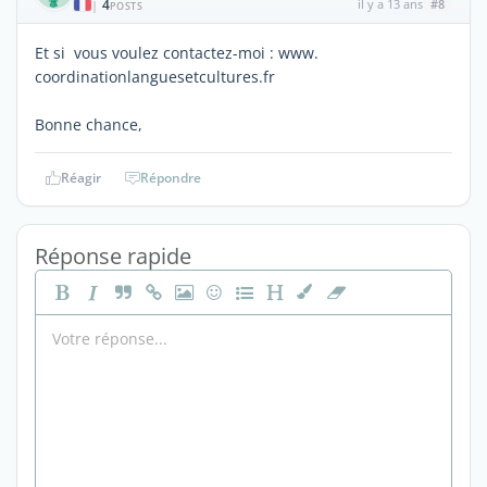
4
il y a 13 ans
#8
|
POSTS
Et si vous voulez contactez-moi : www.
coordinationlanguesetcultures.fr
Bonne chance,
Réagir
Répondre
Réponse rapide