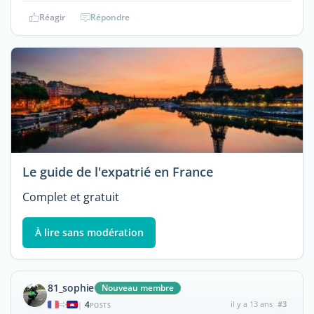
Réagir
Répondre
Le guide de l'expatrié en France
Complet et gratuit
À lire sans modération
81_sophie
Nouveau membre
4
il y a 13 ans
#3
|
POSTS