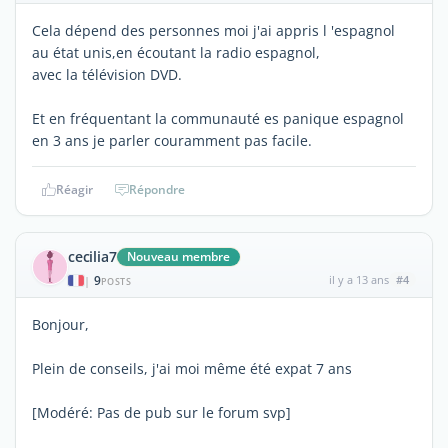
Cela dépend des personnes moi j'ai appris l 'espagnol
au état unis,en écoutant la radio espagnol,
avec la télévision DVD.
Et en fréquentant la communauté es panique espagnol
en 3 ans je parler couramment pas facile.
Réagir
Répondre
cecilia7
Nouveau membre
9
il y a 13 ans
#4
|
POSTS
Bonjour,
Plein de conseils, j'ai moi même été expat 7 ans
[Modéré: Pas de pub sur le forum svp]