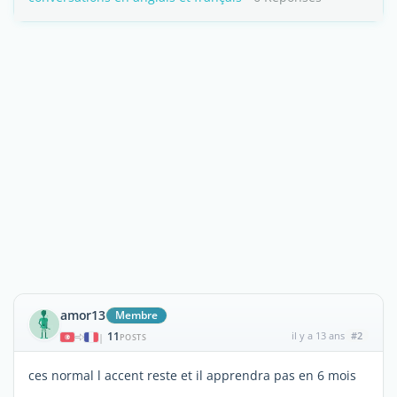
amor13
Membre
11
il y a 13 ans
#2
|
POSTS
ces normal l accent reste et il apprendra pas en 6 mois