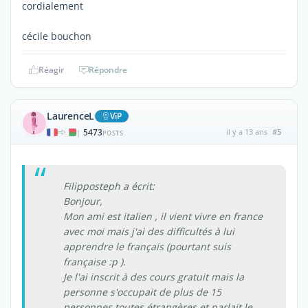
cordialement
cécile bouchon
Réagir
Répondre
LaurenceL
ViP
5473
il y a 13 ans
#5
|
POSTS
Filipposteph a écrit:
Bonjour,
Mon ami est italien , il vient vivre en france
avec moi mais j'ai des difficultés à lui
apprendre le français (pourtant suis
française :p ).
Je l'ai inscrit à des cours gratuit mais la
personne s'occupait de plus de 15
personnes toutes étrangères et parlait le