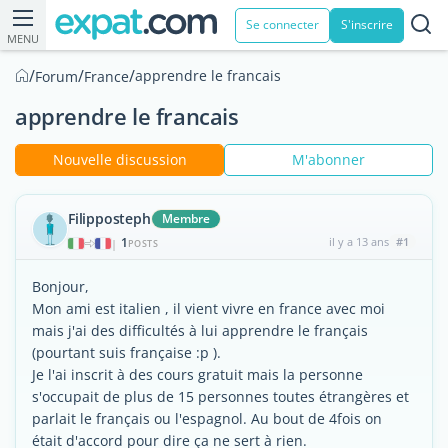
Se connecter
S'inscrire
MENU
/
/
/
apprendre le francais
Forum
France
apprendre le francais
Nouvelle discussion
M'abonner
Filipposteph
Membre
1
il y a 13 ans
#1
|
POSTS
Bonjour,
Mon ami est italien , il vient vivre en france avec moi
mais j'ai des difficultés à lui apprendre le français
(pourtant suis française :p ).
Je l'ai inscrit à des cours gratuit mais la personne
s'occupait de plus de 15 personnes toutes étrangères et
parlait le français ou l'espagnol. Au bout de 4fois on
était d'accord pour dire ça ne sert à rien.