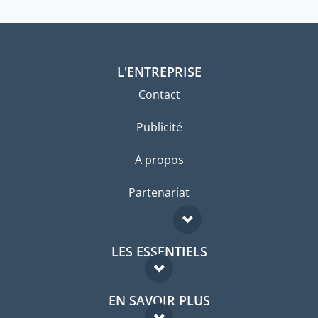
L'ENTREPRISE
Contact
Publicité
A propos
Partenariat
LES ESSENTIELS
Forum expatriés
EN SAVOIR PLUS
Guides pays