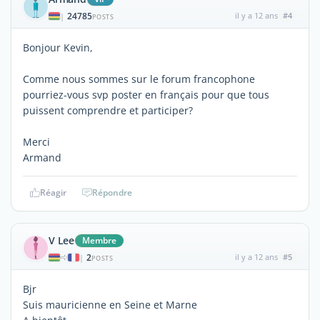
24785
il y a 12 ans
#4
|
POSTS
Bonjour Kevin,
Comme nous sommes sur le forum francophone
pourriez-vous svp poster en français pour que tous
puissent comprendre et participer?
Merci
Armand
Réagir
Répondre
V Lee
Membre
2
il y a 12 ans
#5
|
POSTS
Bjr
Suis mauricienne en Seine et Marne