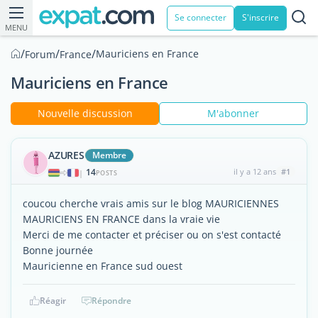
Se connecter
S'inscrire
MENU
/
/
/
Mauriciens en France
Forum
France
Mauriciens en France
Nouvelle discussion
M'abonner
AZURES
Membre
14
il y a 12 ans
#1
|
POSTS
coucou cherche vrais amis sur le blog MAURICIENNES
MAURICIENS EN FRANCE dans la vraie vie
Merci de me contacter et préciser ou on s'est contacté
Bonne journée
Mauricienne en France sud ouest
Réagir
Répondre