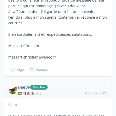
dés lors où je leur ai répondu, plus de message de leur
part, ce qui est dommage. J'ai vécu deux ans
à La Réunion dont j'ai gardé un très fort souvenir.
J'en dirai plus à mon sujet si toutefois j'ai réponse à mon
courrier.
Bien cordialement et respectueuses salutations.
Massart Christian.
massart.christian@yahoo.fr
Réagir
Répondre
anas06
Membre
2
il y a 12 ans
#7
|
POSTS
Salut,