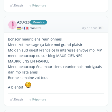
Réagir
Répondre
AZURES
Membre
14
il y a 12 ans
#9
|
POSTS
Bonsoir mauriciens reunionnais,
Merci zot message ça faire moi grand plaisir
Mo dan sud ouest France ce ki interessé envoye moi MP
merci beaucoup ou sur blog MAURICIENNES
MAURICIENS EN FRANCE
Merci beaucoup éna mauriciens reunionnais rodriguais
dan mo liste amis
Bonne semaine zot tous
A bientôt
Réagir
Répondre