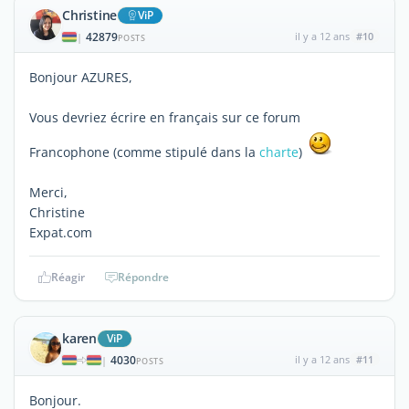
Christine
ViP
42879
il y a 12 ans
#10
|
POSTS
Bonjour AZURES,
Vous devriez écrire en français sur ce forum
Francophone (comme stipulé dans la
charte
)
Merci,
Christine
Expat.com
Réagir
Répondre
karen
ViP
4030
il y a 12 ans
#11
|
POSTS
Bonjour.