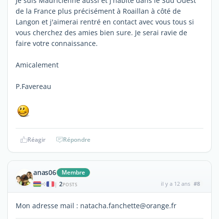
Je suis Mauricienne aussi et j'habite dans le Sud Ouest
de la France plus précisément à Roaillan à côté de
Langon et j'aimerai rentré en contact avec vous tous si
vous cherchez des amies bien sure. Je serai ravie de
faire votre connaissance.
Amicalement
P.Favereau
Réagir
Répondre
anas06
Membre
2
il y a 12 ans
#8
|
POSTS
Mon adresse mail : natacha.fanchette@orange.fr