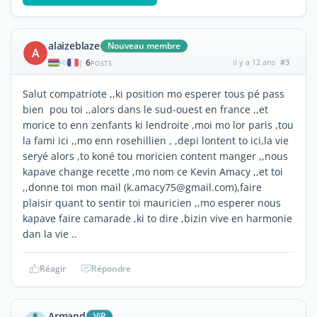
alaizeblaze
Nouveau membre
A
6
il y a 12 ans
#3
|
POSTS
Salut compatriote ,,ki position mo esperer tous pé pass
bien pou toi ,,alors dans le sud-ouest en france ,,et
morice to enn zenfants ki lendroite ,moi mo lor paris ,tou
la fami ici ,,mo enn rosehillien , ,depi lontent to ici,la vie
seryé alors ,to koné tou moricien content manger ,,nous
kapave change recette ,mo nom ce Kevin Amacy ,,et toi
,,donne toi mon mail (k.amacy75@gmail.com),faire
plaisir quant to sentir toi mauricien ,,mo esperer nous
kapave faire camarade ,ki to dire ,bizin vive en harmonie
dan la vie ..
Réagir
Répondre
Armand
ViP