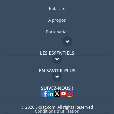
Publicité
A propos
Partenariat
LES ESSENTIELS
Forum expatriés
EN SAVOIR PLUS
Guides pays
FAQ
Offres d'emploi
SUIVEZ-NOUS !
Experts
© 2026 Expat.com, All rights Reserved
Conditions d'utilisation