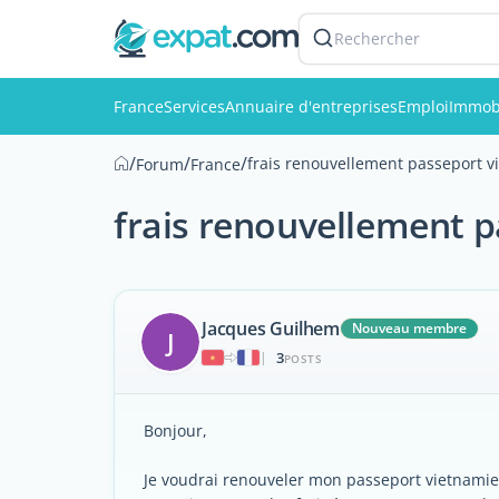
Rechercher
France
Services
Annuaire d'entreprises
Emploi
Immobi
/
/
/
frais renouvellement passeport v
Forum
France
frais renouvellement p
Jacques Guilhem
Nouveau membre
J
3
|
POSTS
Bonjour,
Je voudrai renouveler mon passeport vietnamie