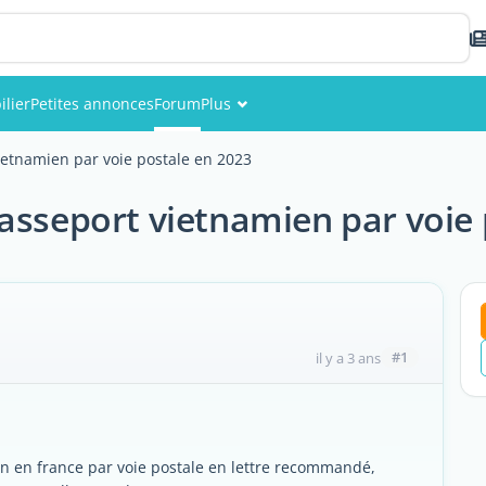
lier
Petites annonces
Forum
Plus
Événements
ietnamien par voie postale en 2023
Membres
asseport vietnamien par voie 
Photos
#1
il y a 3 ans
n en france par voie postale en lettre recommandé,