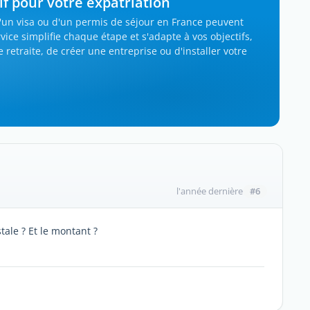
f pour votre expatriation
'un visa ou d'un permis de séjour en France peuvent
vice simplifie chaque étape et s'adapte à vos objectifs,
e retraite, de créer une entreprise ou d'installer votre
#6
l'année dernière
tale ? Et le montant ?