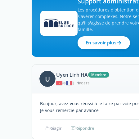
Support administrati
Les procédures d'obtention d
s'avérer complexes. Notre ser
qu'il s'agisse de prendre votr
famille.
En savoir plus
Uyen Linh HA
Membre
U
1
|
POSTS
Bonjour, avez-vous réussi à le faire par voie pos
Je vous remercie par avance
Réagir
Répondre