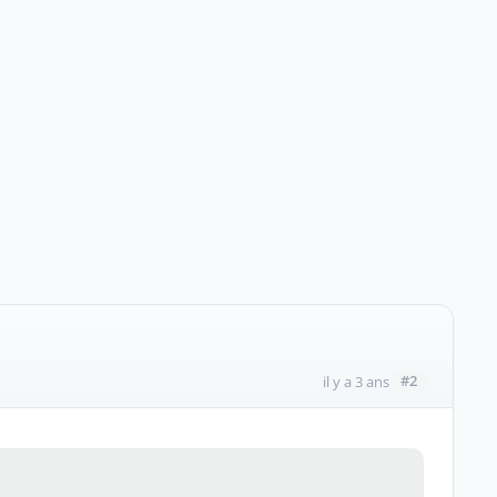
#2
il y a 3 ans