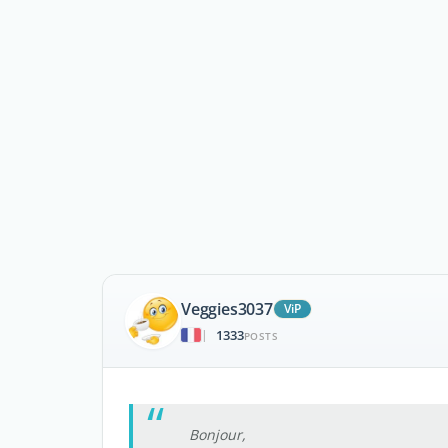
Veggies3037
ViP
1333
|
POSTS
Bonjour,