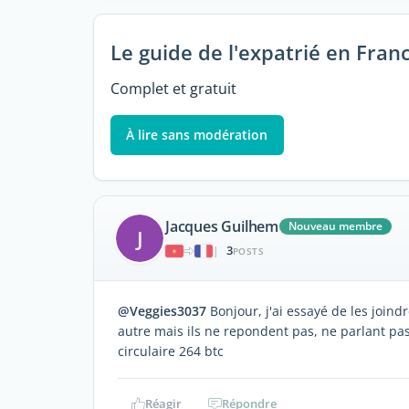
Le guide de l'expatrié en Fran
Complet et gratuit
À lire sans modération
Jacques Guilhem
Nouveau membre
J
3
|
POSTS
@Veggies3037
Bonjour, j'ai essayé de les joind
autre mais ils ne repondent pas, ne parlant pa
circulaire 264 btc
Réagir
Répondre