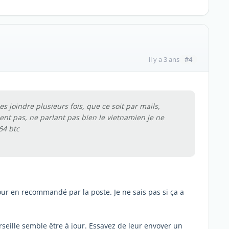
#4
il y a 3 ans
s joindre plusieurs fois, que ce soit par mails,
ent pas, ne parlant pas bien le vietnamien je ne
64 btc
our en recommandé par la poste. Je ne sais pas si ça a
eille semble être à jour. Essayez de leur envoyer un