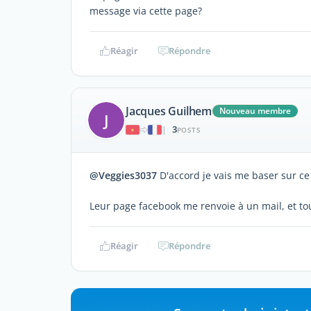
message via cette page?
Réagir
Répondre
Jacques Guilhem
Nouveau membre
J
3
|
POSTS
@Veggies3037
D'accord je vais me baser sur ce
Leur page facebook me renvoie à un mail, et t
Réagir
Répondre