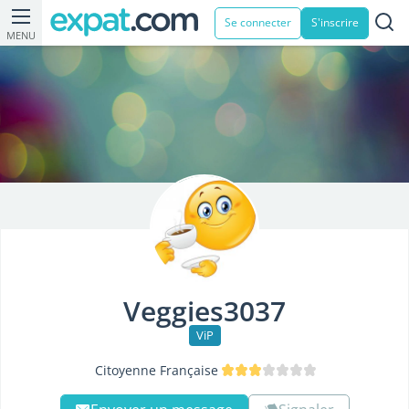
Se connecter
S'inscrire
MENU
Veggies3037
ViP
Citoyenne Française