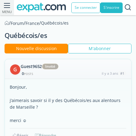
Se connecter
S'inscrire
MENU
/
/
/
Québécois/es
Forum
France
Québécois/es
Nouvelle discussion
M'abonner
Guest9652
Invité
G
0
il y a 3 ans
#1
POSTS
Bonjour,
j’aimerais savoir si il y des Québécois/es aux alentours
de Marseille ?
merci ☺️
Réagir
Répondre