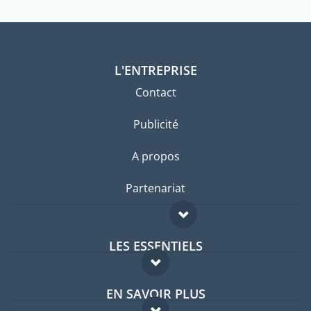
L'ENTREPRISE
Contact
Publicité
A propos
Partenariat
LES ESSENTIELS
Forum expatriés
EN SAVOIR PLUS
Guides pays