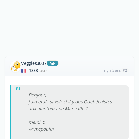
Veggies3037
ViP
1333
il y a 3 ans
#2
|
POSTS
Bonjour,
j’aimerais savoir si il y des Québécois/es
aux alentours de Marseille ?
merci ☺️
-@mcpoulin