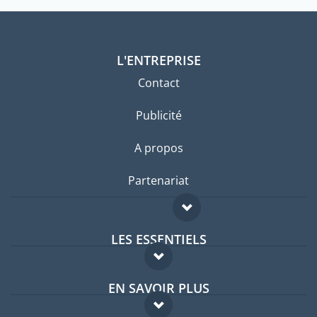
L'ENTREPRISE
Contact
Publicité
A propos
Partenariat
LES ESSENTIELS
Forum expatriés
EN SAVOIR PLUS
Guides pays
FAQ