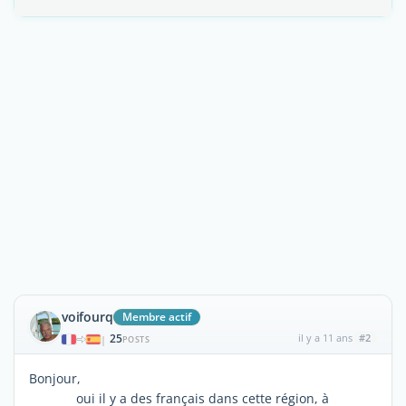
voifourq
Membre actif
25
il y a 11 ans
#2
|
POSTS
Bonjour,
oui il y a des français dans cette région, à