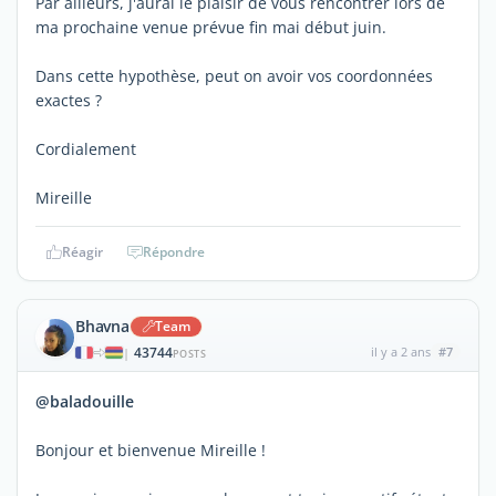
Par ailleurs, j'aurai le plaisir de vous rencontrer lors de
ma prochaine venue prévue fin mai début juin.
Dans cette hypothèse, peut on avoir vos coordonnées
exactes ?
Cordialement
Mireille
Réagir
Répondre
Bhavna
Team
43744
il y a 2 ans
#7
|
POSTS
@baladouille
Bonjour et bienvenue Mireille !