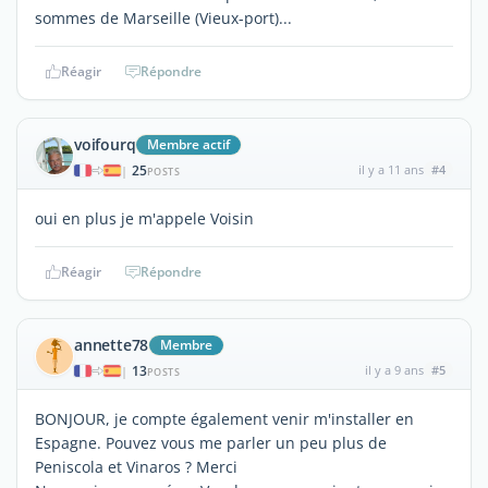
sommes de Marseille (Vieux-port)...
Réagir
Répondre
voifourq
Membre actif
25
il y a 11 ans
#4
|
POSTS
oui en plus je m'appele Voisin
Réagir
Répondre
annette78
Membre
13
il y a 9 ans
#5
|
POSTS
BONJOUR, je compte également venir m'installer en
Espagne. Pouvez vous me parler un peu plus de
Peniscola et Vinaros ? Merci