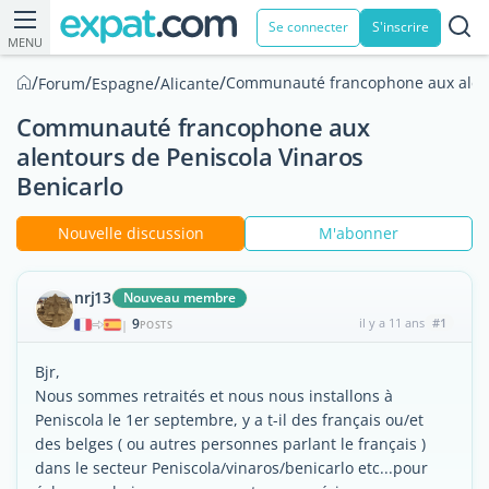
Se connecter
S'inscrire
MENU
/
/
/
/
Communauté francophone aux alento
Forum
Espagne
Alicante
Communauté francophone aux
alentours de Peniscola Vinaros
Benicarlo
Nouvelle discussion
M'abonner
nrj13
Nouveau membre
9
il y a 11 ans
#1
|
POSTS
Bjr,
Nous sommes retraités et nous nous installons à
Peniscola le 1er septembre, y a t-il des français ou/et
des belges ( ou autres personnes parlant le français )
dans le secteur Peniscola/vinaros/benicarlo etc...pour