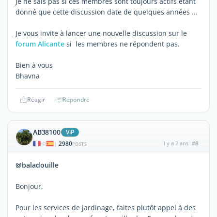
Je ne sais pas si ces membres sont toujours actifs étant
donné que cette discussion date de quelques années ...
Je vous invite à lancer une nouvelle discussion sur le
forum Alicante
si les membres ne répondent pas.
Bien à vous
Bhavna
Réagir
Répondre
AB38100
ViP
2980
il y a 2 ans
#8
|
POSTS
@baladouille
Bonjour,
Pour les services de jardinage, faites plutôt appel à des