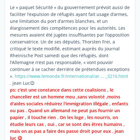
Le « paquet Sécurité » du gouvernement prévoit aussi de
faciliter l’expulsion de réfugiés ayant fait usage d’armes,
une limitation du port d’armes blanches, et un
élargissement des compétences pour les autorités. Les
mesures avaient été jugées insuffisantes par l’opposition
conservatrice. Un de ses députés, Thorsten Frei, a
critiqué le texte modifié, estimant auprès du journal
Rheinische Post samedi que des réfugiés, dont
l’Allemagne n’est pas responsable, « vont pouvoir
continuer à se cacher derrière de prétendues exceptions
».
https://www.lemonde.fr/international/ar … _3210.html
. jean Luc😉
ps: c'est une constance dans cette coalisions , le
chancelier est un homme mou ,sans volonté ,moins
d'aides sociales réduirez l'immigration illégale , enfants
ou pas . Quand un allemand ne peut pas fournir un
papier , il touche rien . On les loge , les nourris, on
étudie leurs cas , oui , car se sont des êtres humains ,
mais on as pas a faire des passe droit pour eux . jean
luc 😉