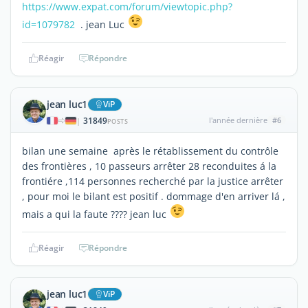
https://www.expat.com/forum/viewtopic.php?
id=1079782
. jean Luc
Réagir
Répondre
jean luc1
ViP
31849
l'année dernière
#6
|
POSTS
bilan une semaine après le rétablissement du contrôle
des frontières , 10 passeurs arrêter 28 reconduites á la
frontiére ,114 personnes recherché par la justice arrêter
, pour moi le bilant est positif . dommage d'en arriver lá ,
mais a qui la faute ???? jean luc
Réagir
Répondre
jean luc1
ViP