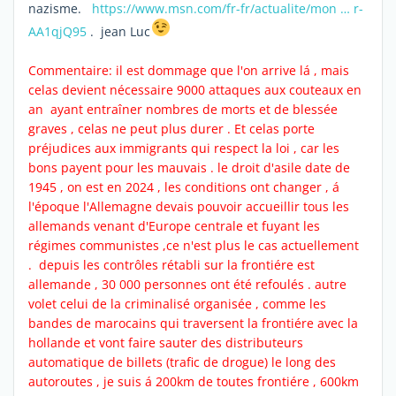
nazisme.
https://www.msn.com/fr-fr/actualite/mon … r-
AA1qjQ95
. jean Luc
Commentaire: il est dommage que l'on arrive lá , mais
celas devient nécessaire 9000 attaques aux couteaux en
an ayant entraîner nombres de morts et de blessée
graves , celas ne peut plus durer . Et celas porte
préjudices aux immigrants qui respect la loi , car les
bons payent pour les mauvais . le droit d'asile date de
1945 , on est en 2024 , les conditions ont changer , á
l'époque l'Allemagne devais pouvoir accueillir tous les
allemands venant d'Europe centrale et fuyant les
régimes communistes ,ce n'est plus le cas actuellement
. depuis les contrôles rétabli sur la frontiére est
allemande , 30 000 personnes ont été refoulés . autre
volet celui de la criminalisé organisée , comme les
bandes de marocains qui traversent la frontiére avec la
hollande et vont faire sauter des distributeurs
automatique de billets (trafic de drogue) le long des
autoroutes , je suis á 200km de toutes frontiére , 600km