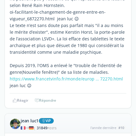
selon René Rain Hornstein.
oi-facilitant-le-changement-de-genre-entre-en-
vigueur_6872270.html jean luc 😉
Le texte n’est sans doute pas parfait mais "il a au moins
le mérite d’exister", estime Kerstin Horst, la porte-parole
de l’association LSVD+. La loi efface des tablettes le texte
archaïque et plus que désuet de 1980 qui considérait la
transidentité comme une maladie psychique.
Depuis 2019, l'OMS a enlevé le "trouble de l’identité de
genre(Nouvelle fenêtre)" de sa liste de maladies.
https://www.francetvinfo.fr/monde/europ … 72270.html
jean luc 😉
Réagir
Répondre
jean luc1
ViP
31849
l'année dernière
#10
|
POSTS