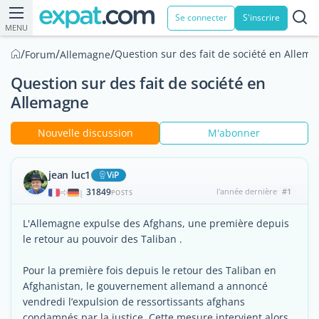
Se connecter
S'inscrire
MENU
/
/
/
Question sur des fait de société en Allem
Forum
Allemagne
Question sur des fait de société en
Allemagne
Nouvelle discussion
M'abonner
jean luc1
ViP
31849
l'année dernière
#1
|
POSTS
L'Allemagne expulse des Afghans, une première depuis
le retour au pouvoir des Taliban .
Pour la première fois depuis le retour des Taliban en
Afghanistan, le gouvernement allemand a annoncé
vendredi l’expulsion de ressortissants afghans
condamnés par la justice. Cette mesure intervient alors