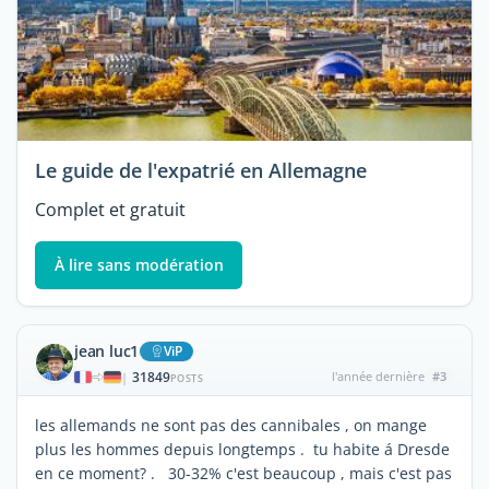
Le guide de l'expatrié en Allemagne
Complet et gratuit
À lire sans modération
jean luc1
ViP
31849
l'année dernière
#3
|
POSTS
les allemands ne sont pas des cannibales , on mange
plus les hommes depuis longtemps . tu habite á Dresde
en ce moment? . 30-32% c'est beaucoup , mais c'est pas