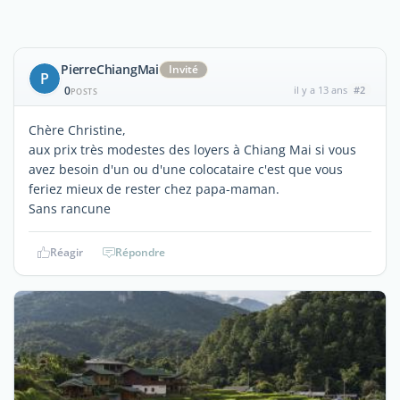
PierreChiangMai
Invité
P
0
il y a 13 ans
#2
POSTS
Chère Christine,
aux prix très modestes des loyers à Chiang Mai si vous
avez besoin d'un ou d'une colocataire c'est que vous
feriez mieux de rester chez papa-maman.
Sans rancune
Réagir
Répondre