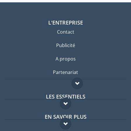
L'ENTREPRISE
Contact
Publicité
A propos
Partenariat
LES ESSENTIELS
Forum expatriés
EN SAVOIR PLUS
Guides pays
FAQ