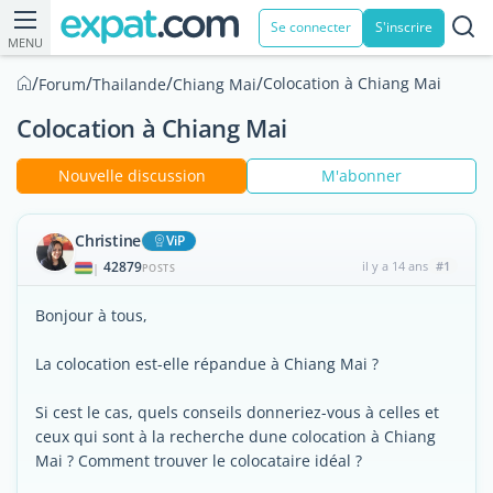
Se connecter
S'inscrire
MENU
/
/
/
/
Colocation à Chiang Mai
Forum
Thailande
Chiang Mai
Colocation à Chiang Mai
Nouvelle discussion
M'abonner
Christine
ViP
42879
il y a 14 ans
#1
|
POSTS
Bonjour à tous,
La colocation est-elle répandue à Chiang Mai ?
Si cest le cas, quels conseils donneriez-vous à celles et
ceux qui sont à la recherche dune colocation à Chiang
Mai ? Comment trouver le colocataire idéal ?