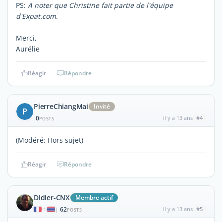
PS:
A noter que Christine fait partie de l'équipe
d'Expat.com
.
Merci,
Aurélie
Réagir
Répondre
PierreChiangMai
Invité
P
0
il y a 13 ans
#4
POSTS
(Modéré: Hors sujet)
Réagir
Répondre
Didier-CNX
Membre actif
62
il y a 13 ans
#5
|
POSTS