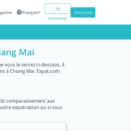
Se
gazine
Français
S'inscrire
connecter
English
Español
iang Mai
Italiano
vous le verrez ci-dessous, il
ins à Chiang Mai. Expat.com
coût comparativement aux
votre expatriation ou si vous