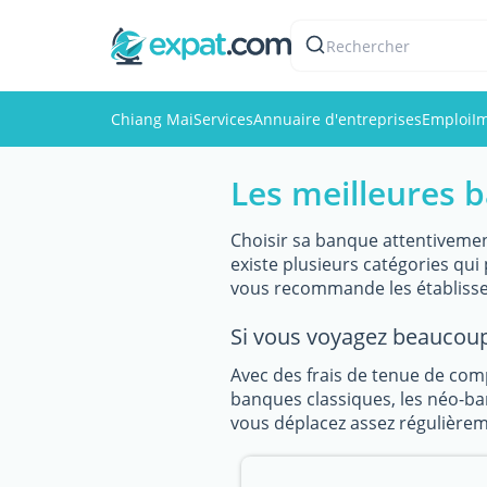
Rechercher
Chiang Mai
Services
Annuaire d'entreprises
Emploi
I
Les meilleures 
Choisir sa banque attentivemen
existe plusieurs catégories qu
vous recommande les établisse
Si vous voyagez beaucoup
Avec des frais de tenue de com
banques classiques, les néo-ban
vous déplacez assez régulièreme