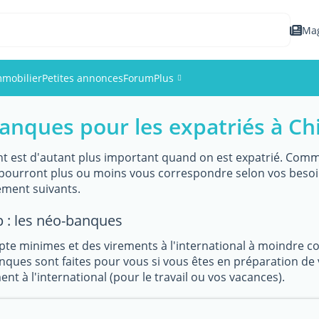
Ma
mmobilier
Petites annonces
Forum
Plus
banques pour les expatriés à Ch
Événements
Membres
t est d'autant plus important quand on est expatrié. Comme 
i pourront plus ou moins vous correspondre selon vos beso
ment suivants.
Photos
 : les néo-banques
pte minimes et des virements à l'international à moindre 
ques sont faites pour vous si vous êtes en préparation de 
nt à l'international (pour le travail ou vos vacances).