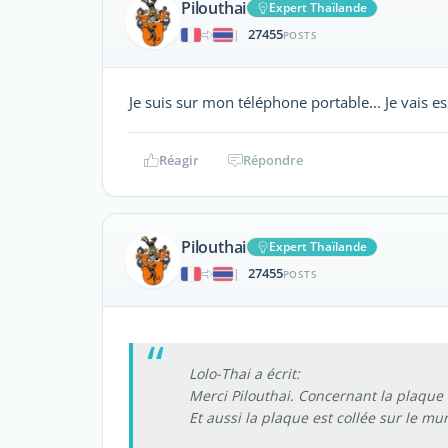
Pilouthai
Expert Thaïlande
27455
|
POSTS
Je suis sur mon téléphone portable... Je vais e
Réagir
Répondre
Pilouthai
Expert Thaïlande
27455
|
POSTS
Lolo-Thai a écrit:
Merci Pilouthai. Concernant la plaque
Et aussi la plaque est collée sur le mu