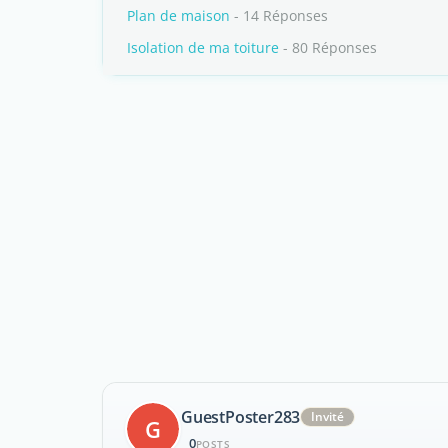
Plan de maison
- 14 Réponses
Isolation de ma toiture
- 80 Réponses
GuestPoster283
Invité
G
0
POSTS