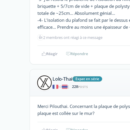
briquette + 5/7cm de vide + plaque de polystyr
totale de ~25cm... Absolument génial...
-4- L'isolation du plafond se fait par le dessu
efficace... Prendre au moins une épaisseur de ~
👍
2 membres ont réagi à ce message
Réagir
Répondre
Lolo-Thai
Expat en série
228
|
POSTS
Merci Pilouthai. Concernant la plaque de polys
plaque est collée sur le mur?
Réagir
Répondre