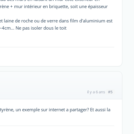
ène + mur intérieur en briquette, soit une épaisseur
s et laine de roche ou de verre dans film d'aluminium est
4cm... Ne pas isoler dous le toit
#5
il y a 6 ans
tyrène, un exemple sur internet a partager? Et aussi la