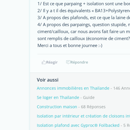
1/ Est ce que parpaing + isolation sont une 
2/ Il y a t il des équivalents « BA13+Polystyre
3/ A propos des plafonds, est ce que la laine d
4/ A propos des parpaings, question stupide, 
ciment/cailloux, car nous avons fait faire un m
sont remplis de cailloux (économie de ciment?
Merci a tous et bonne journee :-)
Réagir
Répondre
Voir aussi
Annonces immobilières en Thailande
- 146 Ann
Se loger en Thaïlande
- Guide
Construction maison
- 68 Réponses
Isolation par intérieur et création de cloisons in
Isolation plafond avec Gyproc® Foilbacked
- 5 