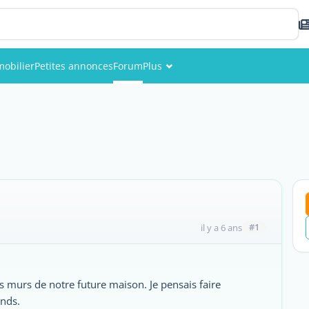
obilier
Petites annonces
Forum
Plus
Événements
Membres
Photos
#1
il y a 6 ans
les murs de notre future maison. Je pensais faire
onds.