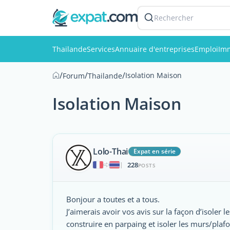
Rechercher
Thailande
Services
Annuaire d'entreprises
Emploi
Imm
/
/
/
Isolation Maison
Forum
Thailande
Isolation Maison
Lolo-Thai
Expat en série
228
|
POSTS
Bonjour a toutes et a tous.
J’aimerais avoir vos avis sur la façon d’isoler 
construire en parpaing et isoler les murs/plaf