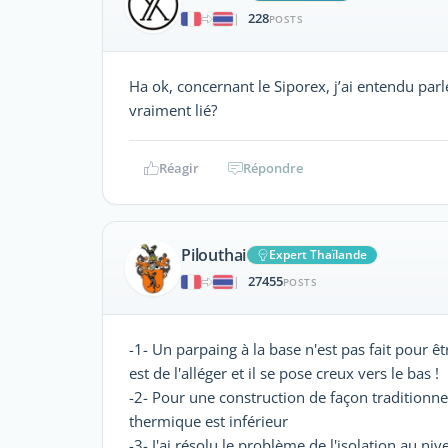
228
|
POSTS
Ha ok, concernant le Siporex, j’ai entendu parle
vraiment lié?
Réagir
Répondre
Pilouthai
Expert Thaïlande
27455
|
POSTS
-1- Un parpaing à la base n'est pas fait pour ê
est de l'alléger et il se pose creux vers le bas !
-2- Pour une construction de façon traditionne
thermique est inférieur
-3- J'ai résolu le problème de l'isolation au n