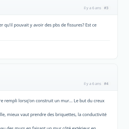
#3
il y a 6 ans
r qu’il pouvait y avoir des pbs de fissures? Est ce
#4
il y a 6 ans
tre rempli lorsq'on construit un mur... Le but du creux
lle, mieux vaut prendre des briquettes, la conductivité
iveau des murs en faisant un mur côté extérieur en