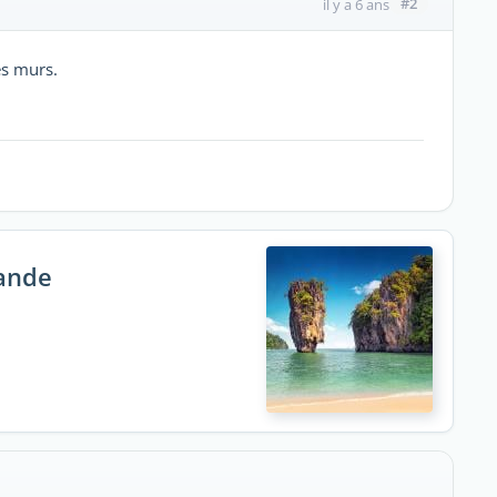
#2
il y a 6 ans
les murs.
lande