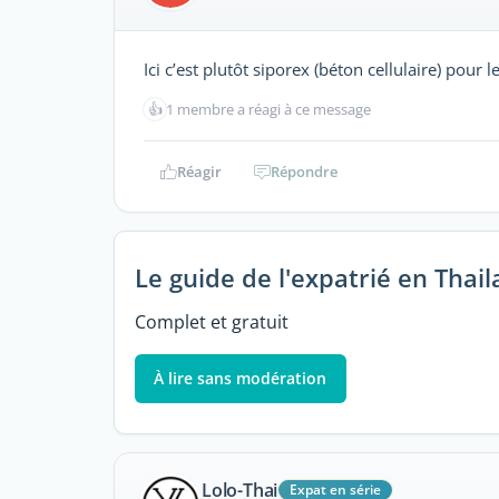
Ici c’est plutôt siporex (béton cellulaire) pour 
👍
1 membre a réagi à ce message
Réagir
Répondre
Le guide de l'expatrié en Thai
Complet et gratuit
À lire sans modération
Lolo-Thai
Expat en série