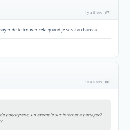
#7
il y a 6 ans
ssayer de te trouver cela quand je serai au bureau
#8
il y a 6 ans
 de polystyrène, un exemple sur internet a partager?
r?