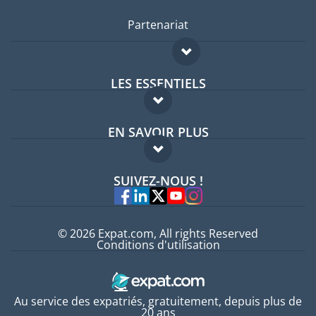
Partenariat
LES ESSENTIELS
Forum expatriés
EN SAVOIR PLUS
Guides pays
FAQ
Offres d'emploi
SUIVEZ-NOUS !
Experts
© 2026 Expat.com, All rights Reserved
Conditions d'utilisation
Au service des expatriés, gratuitement, depuis plus de
20 ans