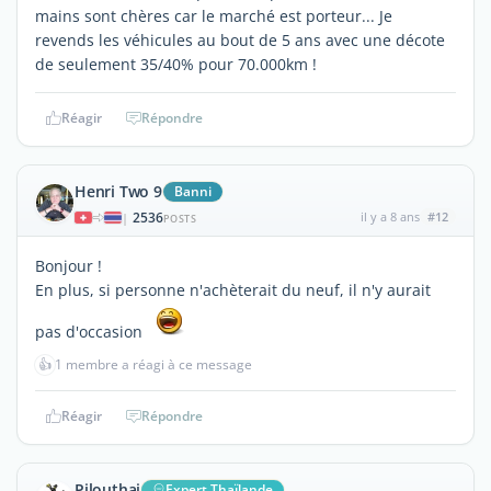
mains sont chères car le marché est porteur... Je
revends les véhicules au bout de 5 ans avec une décote
de seulement 35/40% pour 70.000km !
Réagir
Répondre
Henri Two 9
Banni
2536
il y a 8 ans
#12
|
POSTS
Bonjour !
En plus, si personne n'achèterait du neuf, il n'y aurait
pas d'occasion
👍
1 membre a réagi à ce message
Réagir
Répondre
Pilouthai
Expert Thaïlande