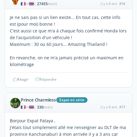
27455
il y a 8 ans
#16
|
POSTS
Je ne sais pas si un lien existe... En tout cas, cette info
est (pour moi) bonne !
C'est aussi ce que m'a à chaque fois confirmé Honda lors
de l'acquisition d'un véhicule !
Maximum : 30 ou 60 jours... Amazing Thailand !
En revanche, on ne m'a jamais précisé un maximum en
kilométrage
Réagir
Répondre
Prince Charmless
Expat en série
330
il y a 8 ans
#17
|
POSTS
Bonjour Expat Pataya ,
J'étais tout simplement allé me renseigner au DLT de ma
province Kanchanaburi à mon arrivée il y a 3 ans car