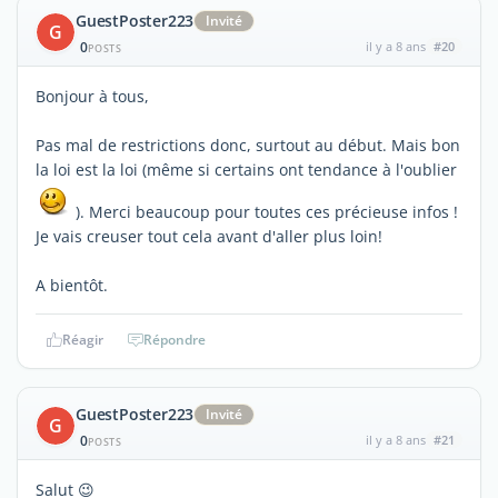
GuestPoster223
Invité
G
0
il y a 8 ans
#20
POSTS
Bonjour à tous,
Pas mal de restrictions donc, surtout au début. Mais bon
la loi est la loi (même si certains ont tendance à l'oublier
). Merci beaucoup pour toutes ces précieuse infos !
Je vais creuser tout cela avant d'aller plus loin!
A bientôt.
Réagir
Répondre
GuestPoster223
Invité
G
0
il y a 8 ans
#21
POSTS
Salut 😉