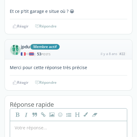
Et ce p'tit garage e situe où ? 😀
Réagir
Répondre
jpdu
Membre actif
53
il y a 8 ans
#22
|
POSTS
Merci pour cette réponse très précise
Réagir
Répondre
Réponse rapide