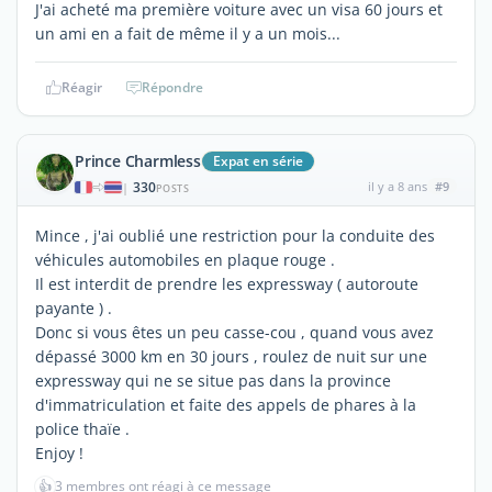
J'ai acheté ma première voiture avec un visa 60 jours et
un ami en a fait de même il y a un mois...
Réagir
Répondre
Prince Charmless
Expat en série
330
il y a 8 ans
#9
|
POSTS
Mince , j'ai oublié une restriction pour la conduite des
véhicules automobiles en plaque rouge .
Il est interdit de prendre les expressway ( autoroute
payante ) .
Donc si vous êtes un peu casse-cou , quand vous avez
dépassé 3000 km en 30 jours , roulez de nuit sur une
expressway qui ne se situe pas dans la province
d'immatriculation et faite des appels de phares à la
police thaïe .
Enjoy !
👍
3 membres ont réagi à ce message