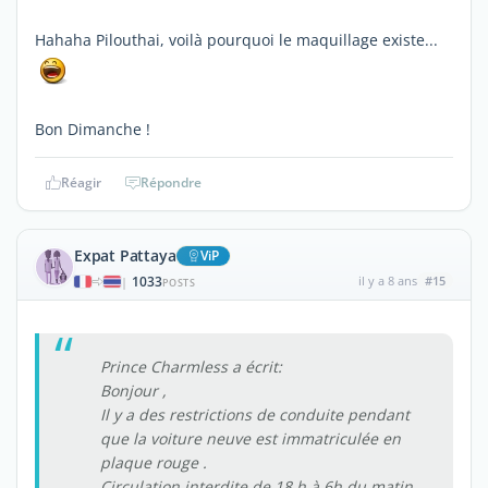
Hahaha Pilouthai, voilà pourquoi le maquillage existe...
Bon Dimanche !
Réagir
Répondre
Expat Pattaya
ViP
1033
il y a 8 ans
#15
|
POSTS
Prince Charmless a écrit:
Bonjour ,
Il y a des restrictions de conduite pendant
que la voiture neuve est immatriculée en
plaque rouge .
Circulation interdite de 18 h à 6h du matin.