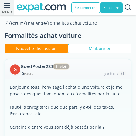
Se connecter
S'inscrire
MENU
/
/
/
Formalités achat voiture
Forum
Thailande
Formalités achat voiture
Nouvelle discussion
M'abonner
GuestPoster223
Invité
G
0
il y a 8 ans
#1
POSTS
Bonjour à tous, j'envisage l'achat d'une voiture et je me
posais des questions quant aux formalités par la suite.
Faut-il s'enregistrer quelque part, y a-t-il des taxes,
l'assurance, etc...
Certains d'entre vous sont déjà passés par là ?