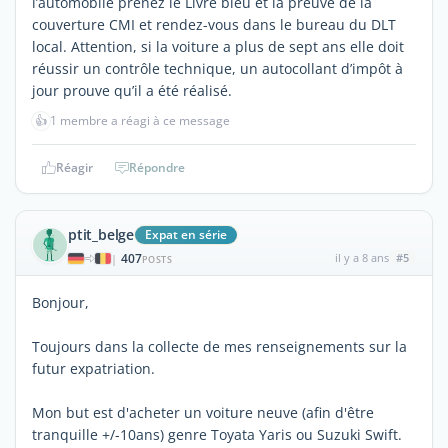
l’automobile prenez le Livre bleu et la preuve de la
couverture CMI et rendez-vous dans le bureau du DLT
local. Attention, si la voiture a plus de sept ans elle doit
réussir un contrôle technique, un autocollant d’impôt à
jour prouve qu’il a été réalisé.
👍
1 membre a réagi à ce message
Réagir
Répondre
ptit_belge
Expat en série
407
il y a 8 ans
#5
|
POSTS
Bonjour,
Toujours dans la collecte de mes renseignements sur la
futur expatriation.
Mon but est d'acheter un voiture neuve (afin d'être
tranquille +/-10ans) genre Toyata Yaris ou Suzuki Swift.