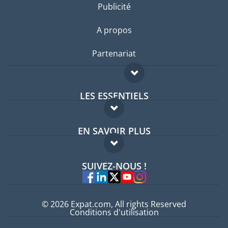
Publicité
A propos
Partenariat
LES ESSENTIELS
Forum expatriés
EN SAVOIR PLUS
Guides pays
FAQ
Offres d'emploi
SUIVEZ-NOUS !
Experts
© 2026 Expat.com, All rights Reserved
Conditions d'utilisation