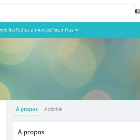
obilier
Petites annonces
Forum
Plus
Événements
Membres
Photos
À propos
Activité
À propos