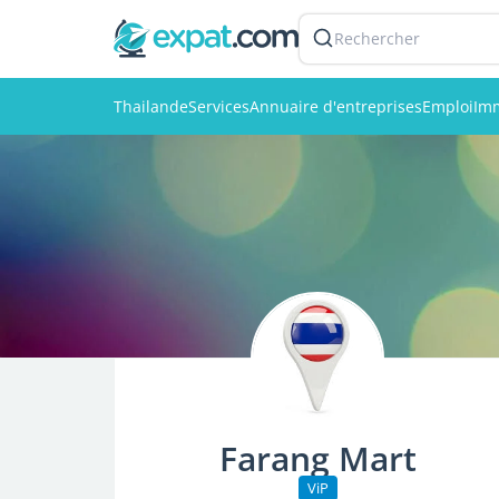
Rechercher
Thailande
Services
Annuaire d'entreprises
Emploi
Imm
Farang Mart
ViP