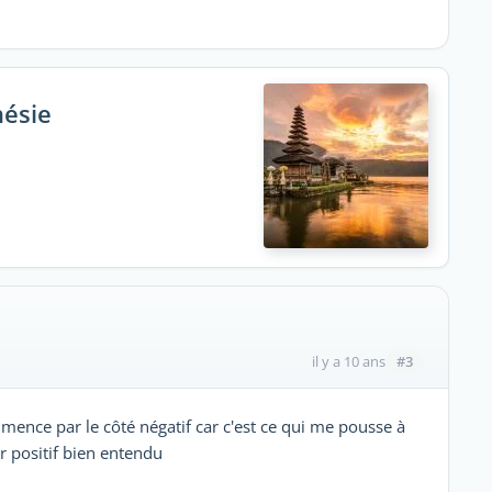
nésie
#3
il y a 10 ans
mmence par le côté négatif car c'est ce qui me pousse à
ter positif bien entendu