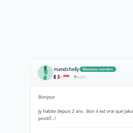
mandchelly
Nouveau membre
7
|
POSTS
Bonjour
Jy habite depuis 2 ans . Bon il est vrai que Jak
positif...!