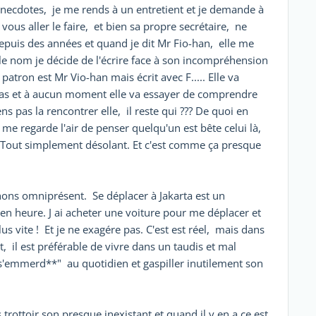
anecdotes, je me rends à un entretient et je demande à
us aller le faire, et bien sa propre secrétaire, ne
puis des années et quand je dit Mr Fio-han, elle me
le nom je décide de l'écrire face à son incompréhension
patron est Mr Vio-han mais écrit avec F..... Elle va
 pas et à aucun moment elle va essayer de comprendre
ens pas la rencontrer elle, il reste qui ??? De quoi en
 me regarde l'air de penser quelqu'un est bête celui là,
. Tout simplement désolant. Et c'est comme ça presque
ons omniprésent. Se déplacer à Jakarta est un
 heure. J ai acheter une voiture pour me déplacer et
us vite ! Et je ne exagére pas. C'est est réel, mais dans
t, il est préférable de vivre dans un taudis et mal
"s'emmerd**" au quotidien et gaspiller inutilement son
trottoir son presque inexistant et quand il y en a ce est