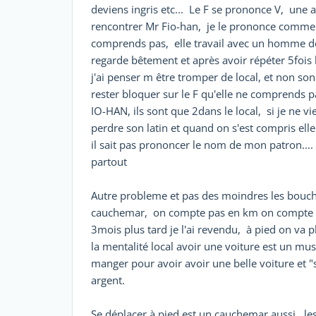
deviens ingris etc... Le F se prononce V, une 
rencontrer Mr Fio-han, je le prononce comme vo
comprends pas, elle travail avec un homme de
regarde bêtement et après avoir répéter 5fois 
j'ai penser m être tromper de local, et non son 
rester bloquer sur le F qu'elle ne comprends
IO-HAN, ils sont que 2dans le local, si je ne vi
perdre son latin et quand on s'est compris elle
il sait pas prononcer le nom de mon patron...
partout
Autre probleme et pas des moindres les bouch
cauchemar, on compte pas en km on compte en
3mois plus tard je l'ai revendu, à pied on va pl
la mentalité local avoir une voiture est un mus
manger pour avoir avoir une belle voiture et 
argent.
Se déplacer à pied est un cauchemar aussi, les 