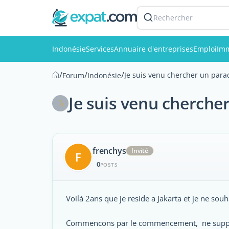
Rechercher
Indonésie
Services
Annuaire d'entreprises
Emploi
Imm
/
/
/
Je suis venu chercher un paradis
Forum
Indonésie
Je suis venu chercher 
frenchys
Invité
F
0
POSTS
Voilà 2ans que je reside a Jakarta et je ne souh
Commencons par le commencement, ne supporta