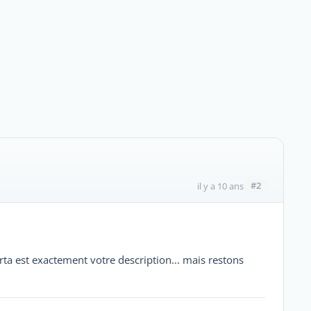
#2
il y a 10 ans
arta est exactement votre description... mais restons