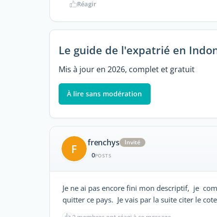
Réagir
Le guide de l'expatrié en Indo
Mis à jour en 2026, complet et gratuit
À lire sans modération
frenchys
Invité
F
0
POSTS
Je ne ai pas encore fini mon descriptif, je co
quitter ce pays. Je vais par la suite citer le co
👍
2 membres ont réagi à ce message