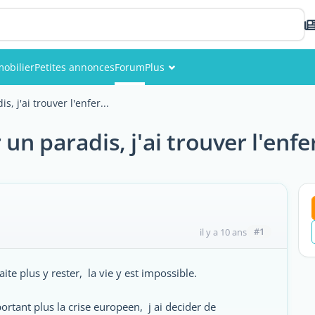
obilier
Petites annonces
Forum
Plus
Événements
, j'ai trouver l'enfer...
Membres
un paradis, j'ai trouver l'enfer
Photos
#1
il y a 10 ans
aite plus y rester, la vie y est impossible.
nt plus la crise europeen, j ai decider de