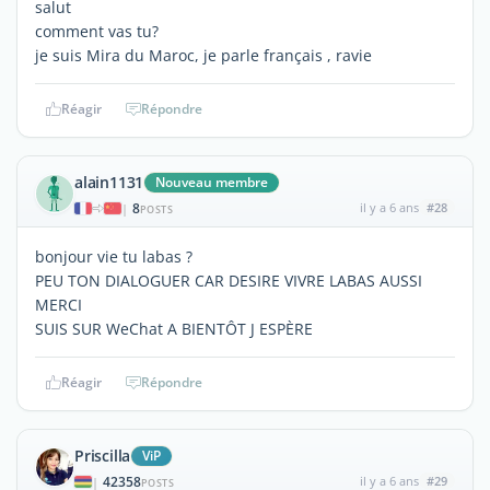
salut
comment vas tu?
je suis Mira du Maroc, je parle français , ravie
Réagir
Répondre
alain1131
Nouveau membre
8
il y a 6 ans
#28
|
POSTS
bonjour vie tu labas ?
PEU TON DIALOGUER CAR DESIRE VIVRE LABAS AUSSI
MERCI
SUIS SUR WeChat A BIENTÔT J ESPÈRE
Réagir
Répondre
Priscilla
ViP
42358
il y a 6 ans
#29
|
POSTS