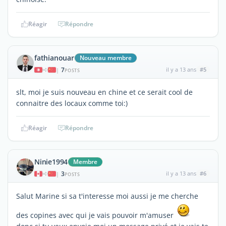
Réagir
Répondre
fathianouar
Nouveau membre
7
il y a 13 ans
#5
|
POSTS
slt, moi je suis nouveau en chine et ce serait cool de
connaitre des locaux comme toi:)
Réagir
Répondre
Ninie1994
Membre
3
il y a 13 ans
#6
|
POSTS
Salut Marine si sa t'interesse moi aussi je me cherche
des copines avec qui je vais pouvoir m'amuser