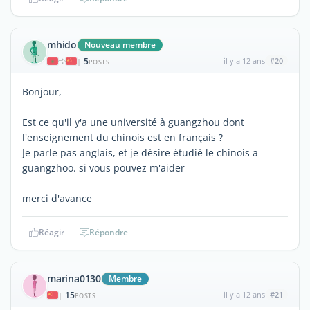
mhido
Nouveau membre
5
il y a 12 ans
#20
|
POSTS
Bonjour,
Est ce qu'il y'a une université à guangzhou dont
l'enseignement du chinois est en français ?
Je parle pas anglais, et je désire étudié le chinois a
guangzhoo. si vous pouvez m'aider
merci d'avance
Réagir
Répondre
marina0130
Membre
15
il y a 12 ans
#21
|
POSTS