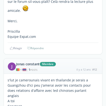
sur le forum sil-vous-plaît? Celà rendra la lecture plus
amicale.
Merci,
Priscilla
Equipe Expat.com
Réagir
Répondre
Jonas constant
Membre
J
1
il y a 12 ans
#12
|
POSTS
s'lut je camerounais vivant en thailande je serais a
Guangzhou d'ici peu j'amerai avoir les contacts pour
does relations d'affaire avec led chinoises parlant
anglais
A toi