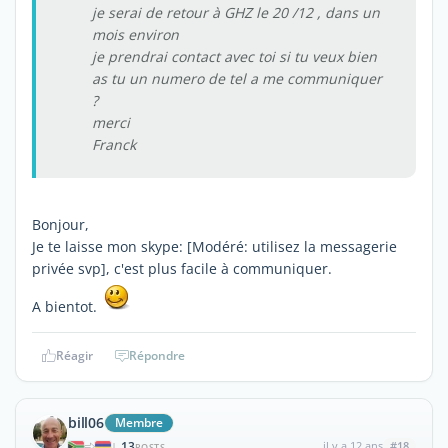
je serai de retour à GHZ le 20 /12 , dans un
mois environ
je prendrai contact avec toi si tu veux bien
as tu un numero de tel a me communiquer
?
merci
Franck
Bonjour,
Je te laisse mon skype: [Modéré: utilisez la messagerie
privée svp], c'est plus facile à communiquer.
A bientot.
Réagir
Répondre
bill06
Membre
13
il y a 12 ans
#18
|
POSTS