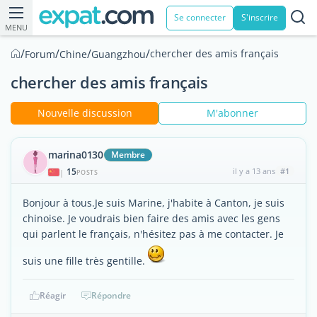
Se connecter
S'inscrire
MENU
/
/
/
/
chercher des amis français
Forum
Chine
Guangzhou
chercher des amis français
Nouvelle discussion
M'abonner
marina0130
Membre
15
il y a 13 ans
#1
|
POSTS
Bonjour à tous.Je suis Marine, j'habite à Canton, je suis
chinoise. Je voudrais bien faire des amis avec les gens
qui parlent le français, n'hésitez pas à me contacter. Je
suis une fille très gentille.
Réagir
Répondre