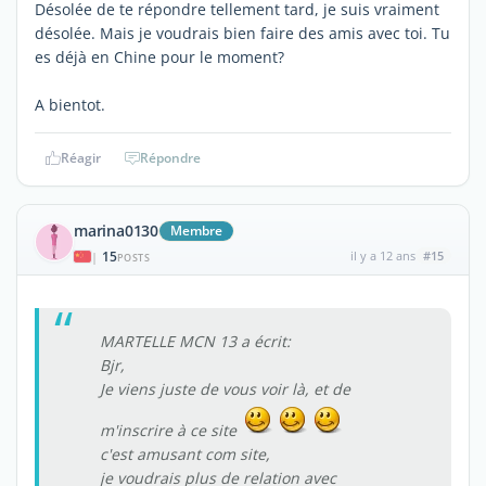
Désolée de te répondre tellement tard, je suis vraiment
désolée. Mais je voudrais bien faire des amis avec toi. Tu
es déjà en Chine pour le moment?
A bientot.
Réagir
Répondre
marina0130
Membre
15
il y a 12 ans
#15
|
POSTS
MARTELLE MCN 13 a écrit:
Bjr,
Je viens juste de vous voir là, et de
m'inscrire à ce site
c'est amusant com site,
je voudrais plus de relation avec