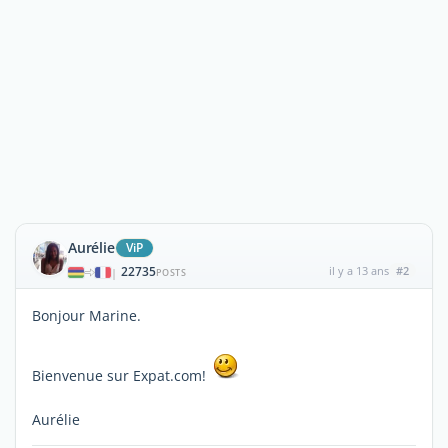
Aurélie
ViP
22735
il y a 13 ans
#2
|
POSTS
Bonjour Marine.
Bienvenue sur Expat.com!
Aurélie