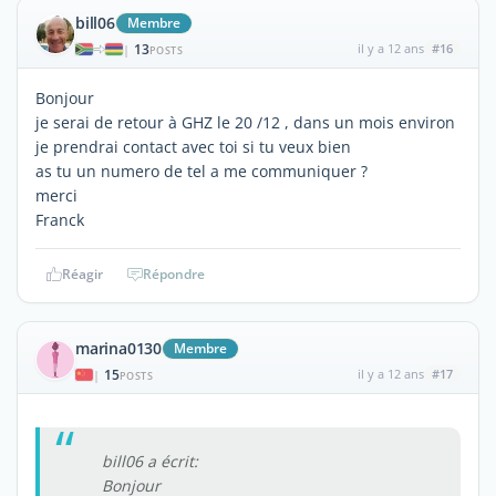
bill06
Membre
13
il y a 12 ans
#16
|
POSTS
Bonjour
je serai de retour à GHZ le 20 /12 , dans un mois environ
je prendrai contact avec toi si tu veux bien
as tu un numero de tel a me communiquer ?
merci
Franck
Réagir
Répondre
marina0130
Membre
15
il y a 12 ans
#17
|
POSTS
bill06 a écrit:
Bonjour