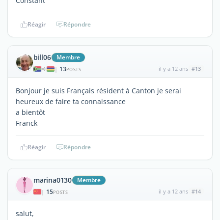
Constant
Réagir
Répondre
bill06
Membre
13
il y a 12 ans
#13
|
POSTS
Bonjour je suis Français résident à Canton je serai
heureux de faire ta connaissance
a bientôt
Franck
Réagir
Répondre
marina0130
Membre
15
il y a 12 ans
#14
|
POSTS
salut,