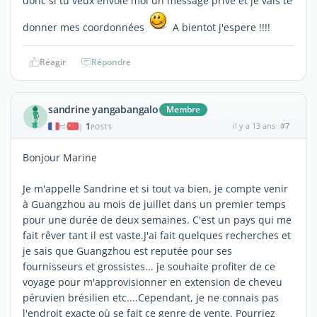
donc si tu veux envoie moi un message privé et je vais te
donner mes coordonnées
A bientot j'espere !!!!
Réagir
Répondre
sandrine yangabangalo
Membre
1
il y a 13 ans
#7
|
POSTS
Bonjour Marine
Je m'appelle Sandrine et si tout va bien, je compte venir
à Guangzhou au mois de juillet dans un premier temps
pour une durée de deux semaines. C'est un pays qui me
fait rêver tant il est vaste.J'ai fait quelques recherches et
je sais que Guangzhou est reputée pour ses
fournisseurs et grossistes... je souhaite profiter de ce
voyage pour m'approvisionner en extension de cheveu
péruvien brésilien etc....Cependant, je ne connais pas
l'endroit exacte où se fait ce genre de vente. Pourriez