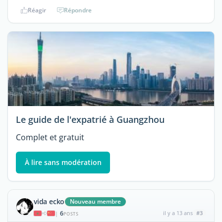
Réagir
Répondre
Le guide de l'expatrié à Guangzhou
Complet et gratuit
À lire sans modération
vida ecko
Nouveau membre
6
il y a 13 ans
#3
|
POSTS