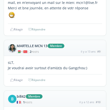
mail, en m'envoyant un mail sur le mien: mcn1@live.fr
Merci et bne journée, en attente de votr réponse
Réagir
Répondre
MARTELLE MCN 13
Membre
2
il y a 13 ans
#9
|
POSTS
sLT,
Je voudrai avoir surtout d'ami(e)s du Gangzhou:)
Réagir
Répondre
bill42
Membre
B
1
il y a 12 ans
#10
|
POSTS