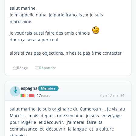
salut marine.
je m'appelle nuha, je parle français ,or je suis
marocaine.
je voudrais aussi faire des amis chinois
donc ça sera super cool
alors si t'as pas objections, n'hesite pas à me contacter
Réagir
Répondre
espagna
Membre
17
il y a 13 ans
#4
|
POSTS
salut marine. je suis originaire du Cameroun .. je vis au
Maroc . mais depuis une semaine je suis en voyage
pour lAlgérie et découvrir. j'aimerai faire ta
connaissance et découvrir la langue et la culture
chinoise.