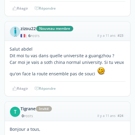
Réagir
Répondre
zizou22
Nouveau membre
6
il y a 11 ans
#23
|
POSTS
Salut abdel
Dit moi tu vas dans quelle universite a guangzhou ?
Car moi je vais a soth china normal university. Si tu veux
qu'on face la route ensemble pas de souci
Réagir
Répondre
Tigrane
Invité
T
0
il y a 11 ans
#24
POSTS
Bonjour a tous,