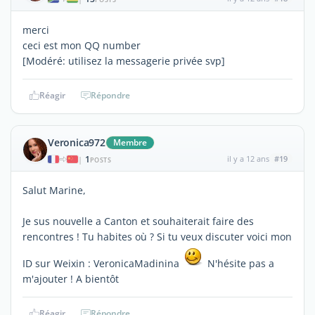
merci
ceci est mon QQ number
[Modéré: utilisez la messagerie privée svp]
Réagir
Répondre
Veronica972
Membre
1
il y a 12 ans
#19
|
POSTS
Salut Marine,
Je sus nouvelle a Canton et souhaiterait faire des
rencontres ! Tu habites où ? Si tu veux discuter voici mon
ID sur Weixin : VeronicaMadinina
N'hésite pas a
m'ajouter ! A bientôt
Réagir
Répondre