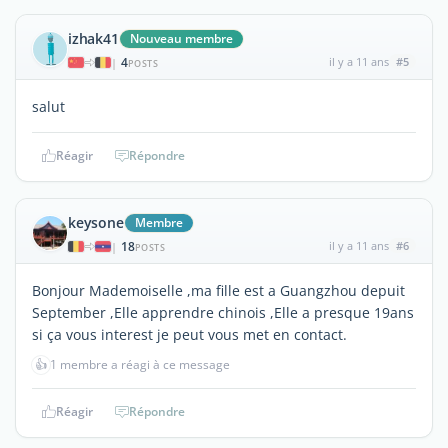
izhak41
Nouveau membre
4
il y a 11 ans
#5
|
POSTS
salut
Réagir
Répondre
keysone
Membre
18
il y a 11 ans
#6
|
POSTS
Bonjour Mademoiselle ,ma fille est a Guangzhou depuit
September ,Elle apprendre chinois ,Elle a presque 19ans
si ça vous interest je peut vous met en contact.
👍
1 membre a réagi à ce message
Réagir
Répondre