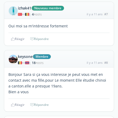
izhak41
Nouveau membre
4
il y a 11 ans
#7
|
POSTS
Oui moi sa m'intéresse fortement
Réagir
Répondre
keysone
Membre
18
il y a 11 ans
#8
|
POSTS
Bonjour Sara si ça vous interesse je peut vous met en
contact avec ma fille,pour Le moment Elle étudie chinoi
a canton.elle a presque 19ans.
Bien a vous
Réagir
Répondre