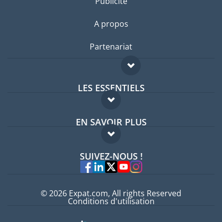
Publicité
A propos
Partenariat
LES ESSENTIELS
Forum expatriés
EN SAVOIR PLUS
Guides pays
FAQ
Offres d'emploi
SUIVEZ-NOUS !
Experts
© 2026 Expat.com, All rights Reserved
Conditions d'utilisation