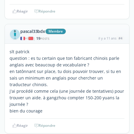
Réagir
Répondre
pascal33bdx
Membre
19
il y a 11 ans
#4
|
POSTS
slt patrick
question : es tu certain que ton fabricant chinois parle
anglais avec beaucoup de vocabulaire ?
en tatônnant sur place, tu dois pouvoir trouver, si tu en
sais un minimum en anglais pour chercher un
traducteur chinois.
j'ai procédé comme cela (une journée de tentatives) pour
trouver un aide. à gangzhou compter 150-200 yuans la
journée ?
bien du courage
Réagir
Répondre