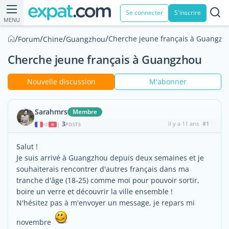
Se connecter
S'inscrire
MENU
/
/
/
/
Cherche jeune français à Guangzh
Forum
Chine
Guangzhou
Cherche jeune français à Guangzhou
Nouvelle discussion
M'abonner
Sarahmrs
Membre
3
il y a 11 ans
#1
|
POSTS
Salut !
Je suis arrivé à Guangzhou depuis deux semaines et je
souhaiterais rencontrer d'autres français dans ma
tranche d'âge (18-25) comme moi pour pouvoir sortir,
boire un verre et découvrir la ville ensemble !
N'hésitez pas à m'envoyer un message, je repars mi
novembre