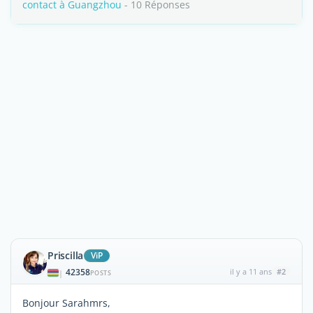
contact à Guangzhou
- 10 Réponses
Priscilla
ViP
42358
il y a 11 ans
#2
|
POSTS
Bonjour Sarahmrs,