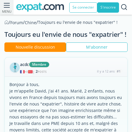
Se connecter
S'inscrire
MENU
/
/
/
Toujours eu l'envie de nous "expatrier" !
Forum
Chine
Toujours eu l'envie de nous "expatrier" !
Nouvelle discussion
M'abonner
acdc
Membre
2
il y a 12 ans
#1
|
POSTS
Bonjour à tous,
je m'appelle David, j'ai 41 ans. Marié, 2 enfants, nous
vivons en France depuis toujours mais avons toujours eu
l'envie de nous "expatrier", histoire de vivre autre chose,
une expérience que l'on imagine enrichissante même si
nous essayons de na pas sous-estimer les difficultés...
Je travaille dans une PME depuis 10 ans et, malgré des
moyens limités, cette société accepte de m'expatrier à