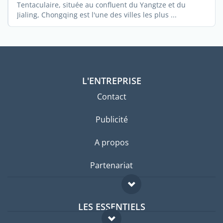
Tentaculaire, située au confluent du Yangtze et du
Jialing, Chongqing est l'une des villes les plus ...
L'ENTREPRISE
Contact
Publicité
A propos
Partenariat
LES ESSENTIELS
Forum expatriés