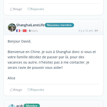
Réagir
Répondre
ShanghaiLaneLife
Nouveau membre
6
il y a 12 ans
#4
|
POSTS
Bonjour David,
Bienvenue en Chine. Je suis à Shanghai donc si vous et
votre famille décidez de passer par là, pour des
vacances ou autre, n'hésitez pas à me contacter. Je
serais ravie de pouvoir vous aider!
Alice
Réagir
Répondre
acdc
Membre