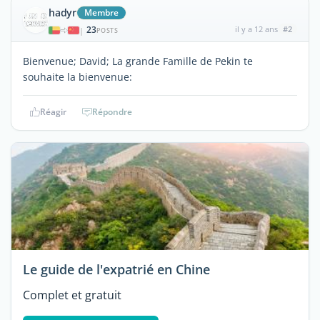
hadyr
Membre
23
il y a 12 ans
#2
|
POSTS
Bienvenue; David; La grande Famille de Pekin te
souhaite la bienvenue:
Réagir
Répondre
Le guide de l'expatrié en Chine
Complet et gratuit