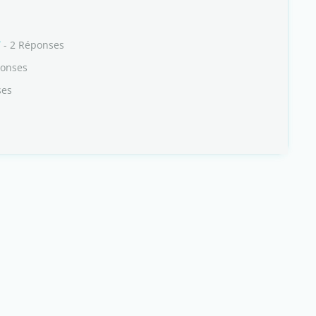
ï
- 2 Réponses
ponses
ses