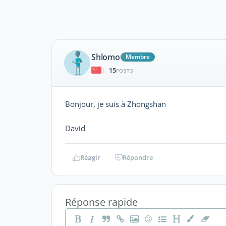
Shlomo
Membre
15
|
POSTS
Bonjour, je suis à Zhongshan
David
Réagir
Répondre
Réponse rapide