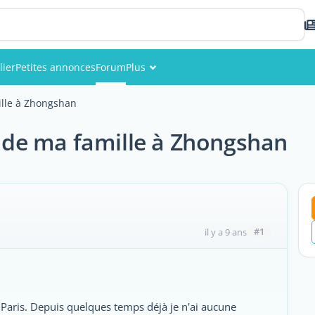
lier
Petites annonces
Forum
Plus
Événements
lle à Zhongshan
Membres
de ma famille à Zhongshan
Photos
#1
il y a 9 ans
r Paris. Depuis quelques temps déjà je n'ai aucune