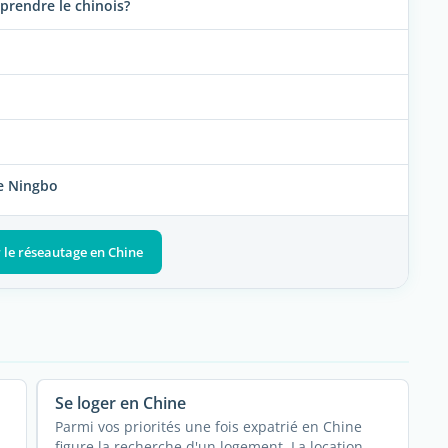
pprendre le chinois?
de Ningbo
r le réseautage en Chine
Se loger en Chine
Parmi vos priorités une fois expatrié en Chine
figure la recherche d'un logement. La location ...