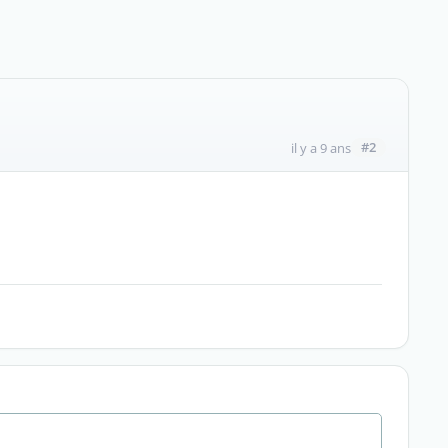
#2
il y a 9 ans