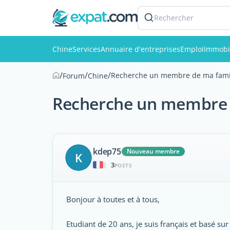
Rechercher
Chine
Services
Annuaire d'entreprises
Emploi
Immobi
/
/
/
Recherche un membre de ma fami
Forum
Chine
Recherche un membre 
kdep75
Nouveau membre
K
3
|
POSTS
Bonjour à toutes et à tous,
Etudiant de 20 ans, je suis français et basé su