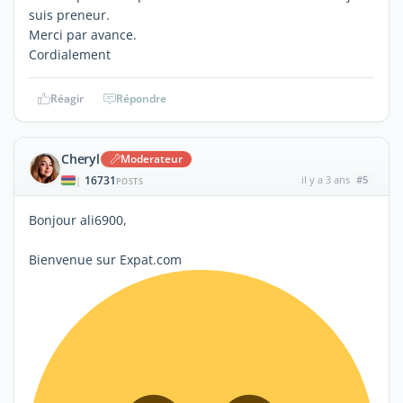
suis preneur.
Merci par avance.
Cordialement
Réagir
Répondre
Cheryl
Moderateur
16731
il y a 3 ans
#5
|
POSTS
Bonjour ali6900,
Bienvenue sur Expat.com