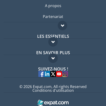
A propos
Partenariat
LES ESSENTIELS
Forum expatriés
EN SAVOIR PLUS
Guides pays
FAQ
Offres d'emploi
SUIVEZ-NOUS !
Experts
© 2026 Expat.com, All rights Reserved
Conditions d'utilisation