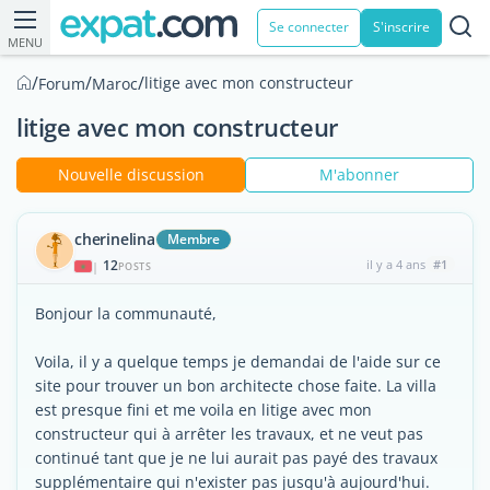
Se connecter
S'inscrire
MENU
/
/
/
litige avec mon constructeur
Forum
Maroc
litige avec mon constructeur
Nouvelle discussion
M'abonner
cherinelina
Membre
12
il y a 4 ans
#1
|
POSTS
Bonjour la communauté,
Voila, il y a quelque temps je demandai de l'aide sur ce
site pour trouver un bon architecte chose faite. La villa
est presque fini et me voila en litige avec mon
constructeur qui à arrêter les travaux, et ne veut pas
continué tant que je ne lui aurait pas payé des travaux
supplémentaire qui n'exister pas jusqu'à aujourd'hui.