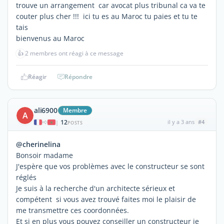
trouve un arrangement car avocat plus tribunal ca va te
couter plus cher !!! ici tu es au Maroc tu paies et tu te
tais
bienvenus au Maroc
👍
2 membres ont réagi à ce message
Réagir
Répondre
ali6900
Membre
A
12
il y a 3 ans
#4
|
POSTS
@cherinelina
Bonsoir madame
J'espère que vos problèmes avec le constructeur se sont
réglés
Je suis à la recherche d'un architecte sérieux et
compétent si vous avez trouvé faites moi le plaisir de
me transmettre ces coordonnées.
Et si en plus vous pouvez conseiller un constructeur je