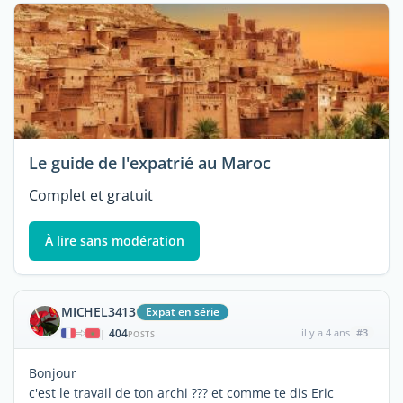
Le guide de l'expatrié au Maroc
Complet et gratuit
À lire sans modération
MICHEL3413
Expat en série
404
il y a 4 ans
#3
|
POSTS
Bonjour
c'est le travail de ton archi ??? et comme te dis Eric