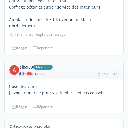
autorisations liées et c'est tout...
Coffrage béton et autre ; service des ingénieurs...
Au plaisir de vous lire, bienvenue au Maroc...
Cordialement...
👍
1 membre a réagi à ce message
Réagir
Répondre
ali6900
Membre
A
12
il y a 3 ans
#7
|
POSTS
Rose des vents
Je vous remercie pour vos lumieres et vos conseils .
Réagir
Répondre
Réponse rapide