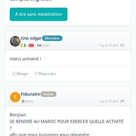
À lire sans modération
tino edgar
Membre
14
il y a 13 ans
#3
|
POSTS
merci armand !
Réagir
Répondre
Fiduciaire
Invité
F
0
il y a 13 ans
#4
POSTS
Bonjour,
SE RENDRE AU MAROC POUR EXERCER QUELLE ACTIVITÉ
?
afin que nous puissions vous répondre .