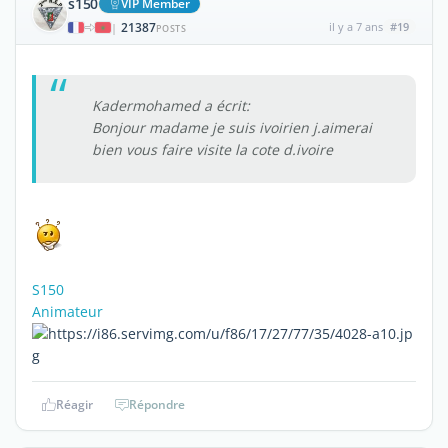
s150
VIP Member
21387
il y a 7 ans
#19
|
POSTS
Kadermohamed a écrit:
Bonjour madame je suis ivoirien j.aimerai
bien vous faire visite la cote d.ivoire
S150
Animateur
Réagir
Répondre