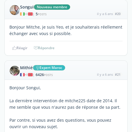
Songui
Nouveau membre
5
il y a 6 ans
#20
|
POSTS
Bonjour Mitche, je suis Yeo, et je souhaiterais réellement
échanger avec vous si possible.
Réagir
Répondre
Mithié
Expert Maroc
6426
il y a 6 ans
#21
|
POSTS
Bonjour Songui,
La dernière intervention de mitche225 date de 2014. Il
me semble que vous n'aurez pas de réponse de sa part.
Par contre, si vous avez des questions, vous pouvez
ouvrir un nouveau sujet.