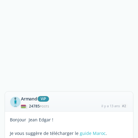
Armand
ViP
24785
il y a 13 ans
#2
|
POSTS
Bonjour Jean Edgar !
Je vous suggère de télécharger le
guide Maroc
.