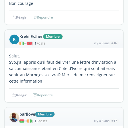
Bon courage
Réagir
Répondre
Krehi Esther
Membre
K
1
il y a 8 ans
#16
|
POSTS
Salut,
Svp,j'ai appris qu'il faut delivrer une lettre d'invitation à
sa connaissance étant en Cote d'Ivoire qui souhaiterais
venir au Maroc,est-ce vrai? Merci de me renseigner sur
cette information
Réagir
Répondre
parflove
Membre
13
il y a 8 ans
#17
|
POSTS