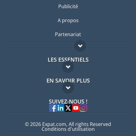
Publicité
A propos
Partenariat
LES ESSENTIELS
Forum expatriés
EN SAVOIR PLUS
Guides pays
FAQ
Offres d'emploi
SUIVEZ-NOUS !
Experts
© 2026 Expat.com, All rights Reserved
Conditions d'utilisation