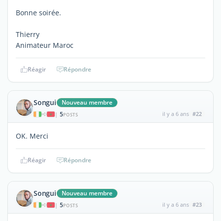
Bonne soirée.
Thierry
Animateur Maroc
Réagir
Répondre
Songui
Nouveau membre
5
il y a 6 ans
#22
|
POSTS
OK. Merci
Réagir
Répondre
Songui
Nouveau membre
5
il y a 6 ans
#23
|
POSTS