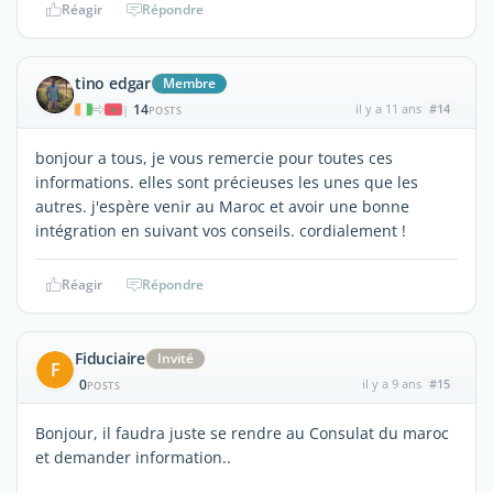
Réagir
Répondre
tino edgar
Membre
14
il y a 11 ans
#14
|
POSTS
bonjour a tous, je vous remercie pour toutes ces
informations. elles sont précieuses les unes que les
autres. j'espère venir au Maroc et avoir une bonne
intégration en suivant vos conseils. cordialement !
Réagir
Répondre
Fiduciaire
Invité
F
0
il y a 9 ans
#15
POSTS
Bonjour, il faudra juste se rendre au Consulat du maroc
et demander information..