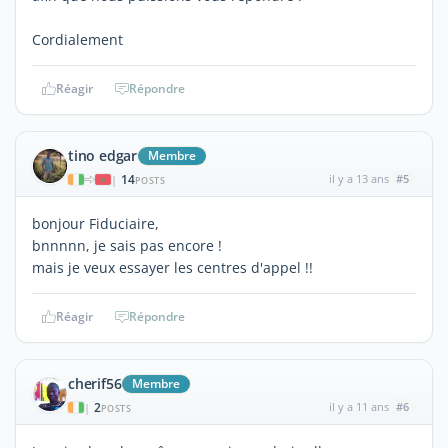
Cordialement
Réagir
Répondre
tino edgar
Membre
14
il y a 13 ans
#5
|
POSTS
bonjour Fiduciaire,
bnnnnn, je sais pas encore !
mais je veux essayer les centres d'appel !!
Réagir
Répondre
cherif56
Membre
2
il y a 11 ans
#6
|
POSTS