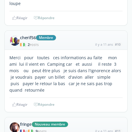
loupe
Réagir
Répondre
cherif56
Membre
2
il y a 11 ans
#10
|
POSTS
Merci pour toutes ces informations au faite mon
ami lui il vient en Camping car et aussi il reste 3
mois ou peut être plus je suis dans l'ignorence alors
je voudrais payer un billet d'avion aller simple
puis payer le retour la bas car je ne sais pas trop
quand retournée
Réagir
Répondre
fringe
Nouveau membre
9
il y a 11 ans
#11
|
POSTS