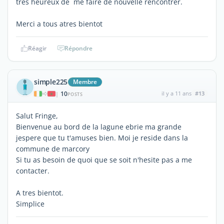
tres heureux de me faire de nouvelle rencontrer.
Merci a tous atres bientot
Réagir
Répondre
simple225
Membre
10
il y a 11 ans
#13
|
POSTS
Salut Fringe,
Bienvenue au bord de la lagune ebrie ma grande
jespere que tu t'amuses bien. Moi je reside dans la
commune de marcory
Si tu as besoin de quoi que se soit n'hesite pas a me
contacter.
A tres bientot.
Simplice