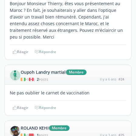
Bonjour Monsieur Thierry, êtes vous présentement au
Maroc ? En fait, je souhaiterais y aller dans l'optique
d'avoir un travail bien rémunéré. Cependant, j'ai
entendu assez choses concernant le Maroc, et le
traitement réservé aux étrangers. Pouvez m'éclaircir un
peu si possible. Merci
Réagir
Répondre
Oupoh Landry martial
Membre
2
il y a 6 ans
#24
|
POSTS
Ne pas oublier le carnet de vaccination
Réagir
Répondre
ROLAND KEHI
Membre
1
il y a 3 ans
#25
|
POSTS