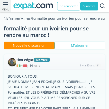
Se connecter
S'inscrire
MENU
/
/
/
formalité pour un ivoirien pour se rendre au m
Forum
Maroc
formalité pour un ivoirien pour se
rendre au maroc !
Nouvelle discussion
M'abonner
tino edgar
Membre
14
il y a 13 ans
#1
|
POSTS
BONJOUR A TOUS,
JE ME NOMME JEAN EDGAR,JE SUIS IVOIRIEN.....!!!! JE
SOUHAITE ME RENDRE AU MAROC MAIS J'IGNORE LES
Formalités ET LES DIFFÉRENTES DÉMARCHES A SUIVRE !
VEUILLEZ, S'IL VOUS PLAIT ME RENSEIGNER SUR CE
DIFFÉRENTS POINTS.
TOUTE RÉPONSE DE VOTRE PART SERA LA BIENVENUE