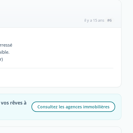
#6
il y a 15 ans
rressé
ible.
)
 vos rêves à
Consultez les agences immobilières