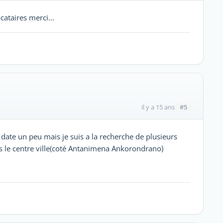
cataires merci...
#5
il y a 15 ans
sg date un peu mais je suis a la recherche de plusieurs
s le centre ville(coté Antanimena Ankorondrano)