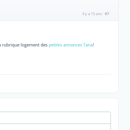
#7
il y a 15 ans
la rubrique logement des
!
petites annonces Tana