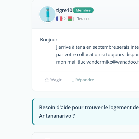
tigre10
Membre
1
|
POSTS
Bonjour.
J'arrive à tana en septembre,serais inte
par votre collocation si toujours dispon
mon mail (luc.vandermike@wanadoo.fr
Réagir
Répondre
Besoin d'aide pour trouver le logement de
Antananarivo ?