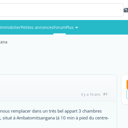
Immobilier
Petites annonces
Forum
Plus
Événements
Tana
Membres
Photos
#1
il y a 16 ans
 nous remplacer dans un très bel appart 3 chambres
t, situé à Ambatomitsangana (à 10 min à pied du centre-