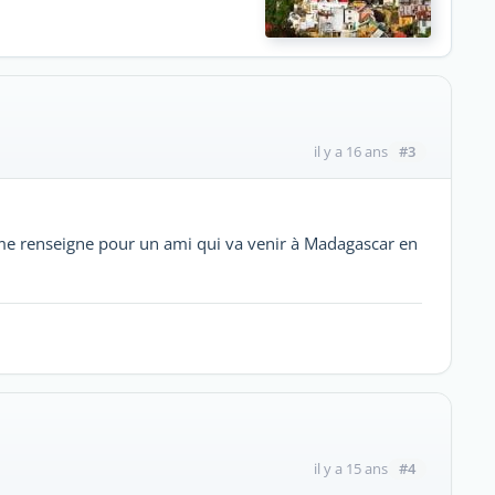
#3
il y a 16 ans
e me renseigne pour un ami qui va venir à Madagascar en
#4
il y a 15 ans