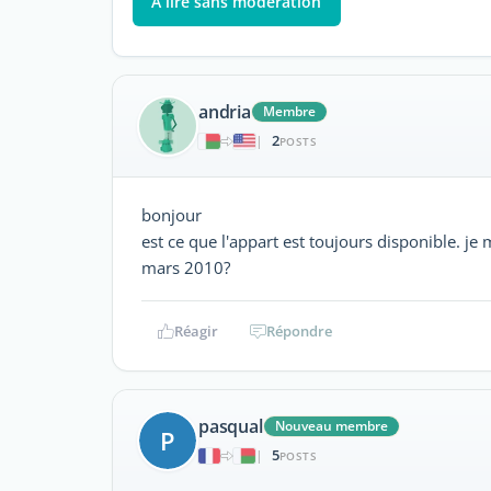
À lire sans modération
andria
Membre
2
|
POSTS
bonjour
est ce que l'appart est toujours disponible. j
mars 2010?
Réagir
Répondre
pasqual
Nouveau membre
P
5
|
POSTS