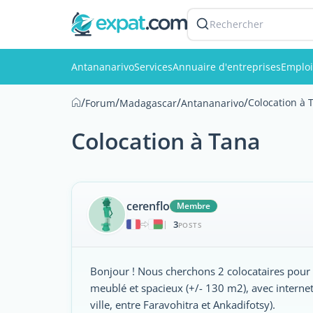
Rechercher
Antananarivo
Services
Annuaire d'entreprises
Emploi
/
/
/
/
Colocation à 
Forum
Madagascar
Antananarivo
Colocation à Tana
cerenflo
Membre
3
|
POSTS
Bonjour ! Nous cherchons 2 colocataires pour
meublé et spacieux (+/- 130 m2), avec interne
ville, entre Faravohitra et Ankadifotsy).