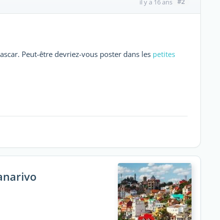
#2
il y a 16 ans
ascar. Peut-être devriez-vous poster dans les
petites
anarivo