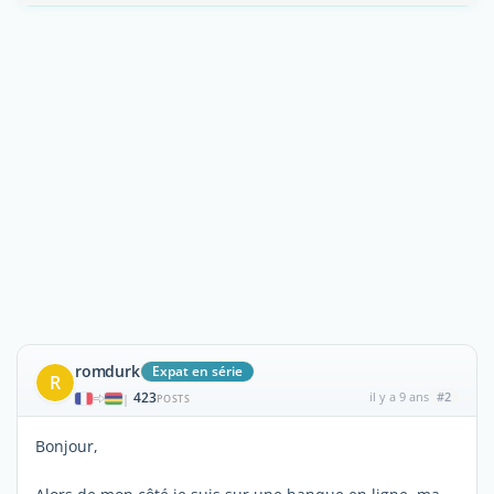
romdurk
Expat en série
R
423
il y a 9 ans
#2
|
POSTS
Bonjour,