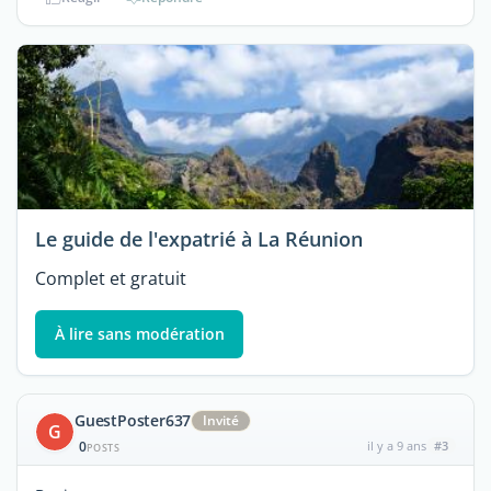
Le guide de l'expatrié à La Réunion
Complet et gratuit
À lire sans modération
GuestPoster637
Invité
G
0
il y a 9 ans
#3
POSTS