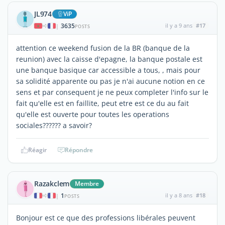
JL974
ViP
3635
il y a 9 ans
#17
|
POSTS
attention ce weekend fusion de la BR (banque de la
reunion) avec la caisse d'epagne, la banque postale est
une banque basique car accessible a tous, , mais pour
sa solidité apparente ou pas je n'ai aucune notion en ce
sens et par consequent je ne peux completer l'info sur le
fait qu'elle est en faillite, peut etre est ce du au fait
qu'elle est ouverte pour toutes les operations
sociales?????? a savoir?
Réagir
Répondre
Razakclem
Membre
1
il y a 8 ans
#18
|
POSTS
Bonjour est ce que des professions libérales peuvent