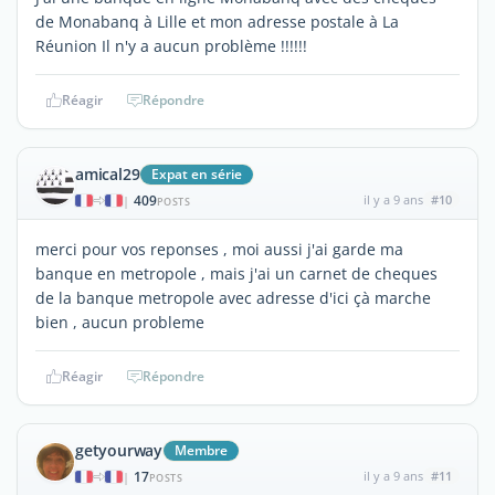
de Monabanq à Lille et mon adresse postale à La
Réunion Il n'y a aucun problème !!!!!!
Réagir
Répondre
amical29
Expat en série
409
il y a 9 ans
#10
|
POSTS
merci pour vos reponses , moi aussi j'ai garde ma
banque en metropole , mais j'ai un carnet de cheques
de la banque metropole avec adresse d'ici çà marche
bien , aucun probleme
Réagir
Répondre
getyourway
Membre
17
il y a 9 ans
#11
|
POSTS