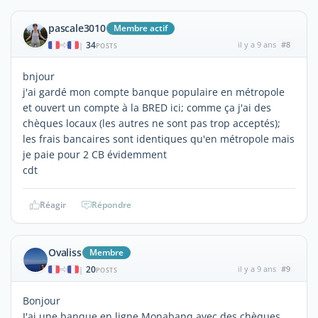
pascale3010
Membre actif
34
il y a 9 ans
#8
|
POSTS
bnjour
j'ai gardé mon compte banque populaire en métropole
et ouvert un compte à la BRED ici; comme ça j'ai des
chèques locaux (les autres ne sont pas trop acceptés);
les frais bancaires sont identiques qu'en métropole mais
je paie pour 2 CB évidemment
cdt
Réagir
Répondre
Ovaliss
Membre
20
il y a 9 ans
#9
|
POSTS
Bonjour
J'ai une banque en ligne Monabanq avec des chèques