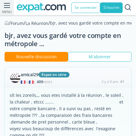
Se connecter
S'inscrire
MENU
/
/
/
bjr, avez vous gardé votre compte en métr
Forum
La Réunion
bjr, avez vous gardé votre compte en
métropole ...
Nouvelle discussion
M'abonner
amical29
Expat en série
409
il y a 9 ans
#1
|
POSTS
slt les zoreils,,, vous etes installé à la réunion , le soleil ,
la chaleur , etccc ....... et
votre compte bancaire , il a suivi ou pas , resté en
métropole ??? ..la comparaison des fraix bancaires
.demande de pret personnel , carte bleue ,
voyez vous beaucoup de différences avec l'exagone
comme on dit ???