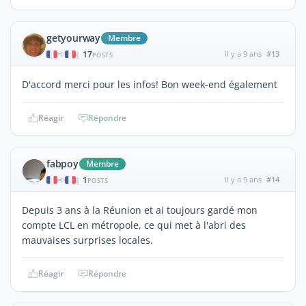
getyourway
Membre
17
il y a 9 ans
#13
|
POSTS
D'accord merci pour les infos! Bon week-end également
Réagir
Répondre
fabpoy
Membre
1
il y a 9 ans
#14
|
POSTS
Depuis 3 ans à la Réunion et ai toujours gardé mon
compte LCL en métropole, ce qui met à l'abri des
mauvaises surprises locales.
Réagir
Répondre