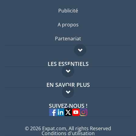
Publicité
A propos
Partenariat
LES ESSENTIELS
Forum expatriés
EN SAVOIR PLUS
Guides pays
FAQ
Offres d'emploi
SUIVEZ-NOUS !
Experts
© 2026 Expat.com, All rights Reserved
Conditions d'utilisation