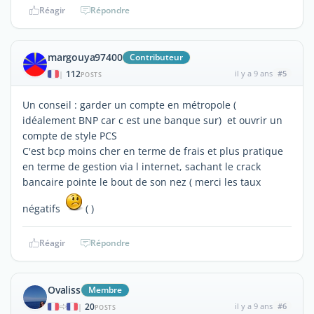
Réagir
Répondre
margouya97400
Contributeur
112
il y a 9 ans
#5
|
POSTS
Un conseil : garder un compte en métropole (
idéalement BNP car c est une banque sur) et ouvrir un
compte de style PCS
C'est bcp moins cher en terme de frais et plus pratique
en terme de gestion via l internet, sachant le crack
bancaire pointe le bout de son nez ( merci les taux
négatifs
( )
Réagir
Répondre
Ovaliss
Membre
20
il y a 9 ans
#6
|
POSTS