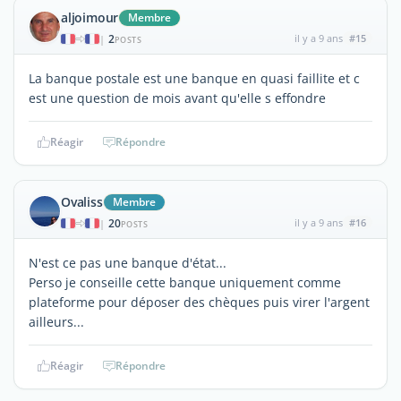
aljoimour
Membre
2
il y a 9 ans
#15
|
POSTS
La banque postale est une banque en quasi faillite et c
est une question de mois avant qu'elle s effondre
Réagir
Répondre
Ovaliss
Membre
20
il y a 9 ans
#16
|
POSTS
N'est ce pas une banque d'état...
Perso je conseille cette banque uniquement comme
plateforme pour déposer des chèques puis virer l'argent
ailleurs...
Réagir
Répondre