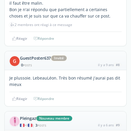
il faut être malin.
Bon je n'ai répondu que partiellement a certaines
choses et je suis sur que ca va chauffer sur ce post.
👍
2 membres ont réagi à ce message
Réagir
Répondre
GuestPoster637
Invité
G
0
il y a 9 ans
#8
POSTS
Je plussoie. LebeauLéon. Très bon résumé j'aurai pas dit
mieux
Réagir
Répondre
Pleingaz
Nouveau membre
3
il y a 6 ans
#9
|
POSTS