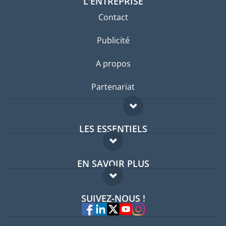
L'ENTREPRISE
Contact
Publicité
A propos
Partenariat
LES ESSENTIELS
Forum expatriés
EN SAVOIR PLUS
Guides pays
FAQ
Offres d'emploi
SUIVEZ-NOUS !
Experts