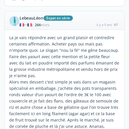
LebeauLéon
Expat en série
266
il y a 9 ans
#7
|
POSTS
La je vais répondre avec un grand plaisir et contredire
certaines affirmation. Acheter pays oui mais pas
n'importe quoi. Le slogan "nou la fé" me gêne beaucoup.
Faire des yaourt avec cette mention et la petite fleur
avec du lait en poudre importé des parfums émanant de
la grosse industrie métropolitaine et vendu hors de prix
je n'aime pas.
Alors mes dessert c'est simple je vais dans un magasin
spécialisé en emballage, j'achète des pots transparents
ronds valeur d'un yaourt de l'ordre de 3€ le 100 avec
couvercle et je fait des flans, des gâteaux de semoule de
riz et autre chose a base de gélatine que l'on trouve très
facilement ici en long filament (agar agar) et ce la base
de fruit trouvé sur le marché. Après le marché, je suis
de corvée de pluche et là j'ai une astuce. Ananas,