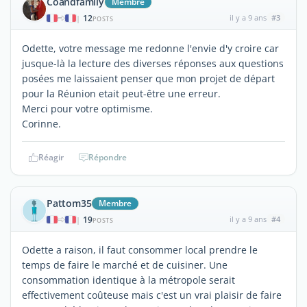
Coandfamily
Membre
12
il y a 9 ans
#3
|
POSTS
Odette, votre message me redonne l'envie d'y croire car
jusque-là la lecture des diverses réponses aux questions
posées me laissaient penser que mon projet de départ
pour la Réunion etait peut-être une erreur.
Merci pour votre optimisme.
Corinne.
Réagir
Répondre
Pattom35
Membre
19
il y a 9 ans
#4
|
POSTS
Odette a raison, il faut consommer local prendre le
temps de faire le marché et de cuisiner. Une
consommation identique à la métropole serait
effectivement coûteuse mais c'est un vrai plaisir de faire