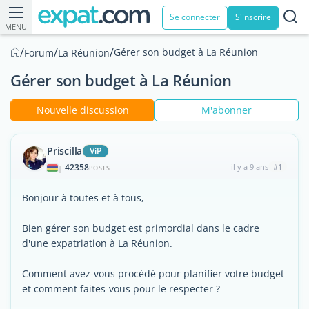
Se connecter
S'inscrire
MENU
/
/
/
Gérer son budget à La Réunion
Forum
La Réunion
Gérer son budget à La Réunion
Nouvelle discussion
M'abonner
Priscilla
ViP
42358
il y a 9 ans
#1
|
POSTS
Bonjour à toutes et à tous,
Bien gérer son budget est primordial dans le cadre
d'une expatriation à La Réunion.
Comment avez-vous procédé pour planifier votre budget
et comment faites-vous pour le respecter ?