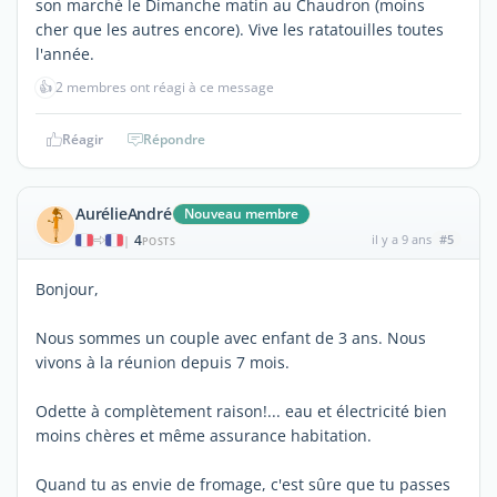
son marché le Dimanche matin au Chaudron (moins
cher que les autres encore). Vive les ratatouilles toutes
l'année.
👍
2 membres ont réagi à ce message
Réagir
Répondre
AurélieAndré
Nouveau membre
4
il y a 9 ans
#5
|
POSTS
Bonjour,
Nous sommes un couple avec enfant de 3 ans. Nous
vivons à la réunion depuis 7 mois.
Odette à complètement raison!... eau et électricité bien
moins chères et même assurance habitation.
Quand tu as envie de fromage, c'est sûre que tu passes