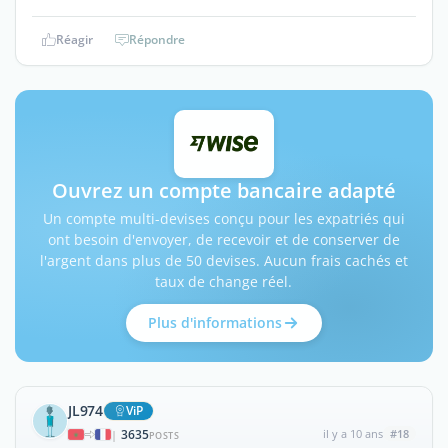
Réagir
Répondre
Ouvrez un compte bancaire adapté
Un compte multi-devises conçu pour les expatriés qui
ont besoin d'envoyer, de recevoir et de conserver de
l'argent dans plus de 50 devises. Aucun frais cachés et
taux de change réel.
Plus d'informations
JL974
ViP
3635
il y a 10 ans
#18
|
POSTS