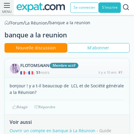
Se connecter
S'inscrire
MENU
/
/
/
banque a la reunion
Forum
La Réunion
banque a la reunion
Nouvelle discussion
M'abonner
FLOTOMSAIAN
Membre actif
51
il y a 10 ans
#1
|
POSTS
bonjour ! y a t-il beaucoup de LCL et de Société générale
a la Réunion?
Réagir
Répondre
Voir aussi
Ouvrir un compte en banque à La Réunion
- Guide