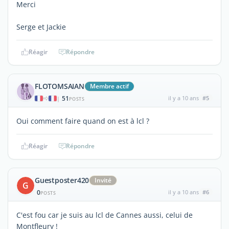
Merci
Serge et Jackie
Réagir
Répondre
FLOTOMSAIAN
Membre actif
51
il y a 10 ans
#5
|
POSTS
Oui comment faire quand on est à lcl ?
Réagir
Répondre
Guestposter420
Invité
G
0
il y a 10 ans
#6
POSTS
C'est fou car je suis au lcl de Cannes aussi, celui de
Montfleury !