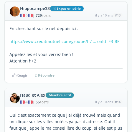
Hippocampe33
Expat en série
729
il y a 10 ans
#13
|
POSTS
En cherchant sur le net depuis ici :
https://www.creditmutuel.com/groupe/fr/ … onId=FR-RE
Appelez les et vous verrez bien !
Attention h+2
Réagir
Répondre
Haud et Alex
Membre actif
56
il y a 10 ans
#14
|
POSTS
Oui c'est exactement ce que j'ai déjà trouvé mais quand
on clique sur les villes notées ya pas d'adresse. Oui il
faut que j'appelle ma conseillère du coup, si elle est plus