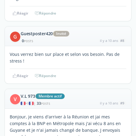
Réagir
Répondre
Guestposter420
Invité
G
0
il y a 10 ans
#8
POSTS
Vous verrez bien sur place et selon vos besoin. Pas de
stress !
Réagir
Répondre
V.L 973
Membre actif
V
33
il y a 10 ans
#9
|
POSTS
Bonjour, je viens d'arriver à la Réunion et jai mes
comptes à la BNP en Métropole mais j'ai vécu 8 ans en
Guyane et je n'ai jamais changé de banque. J envoyais