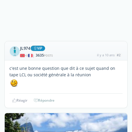
JL974
ViP
3635
il y a 10 ans
#2
|
POSTS
c'est une bonne question que dit à ce sujet quand on
tape LCL ou société générale à la réunion
Réagir
Répondre