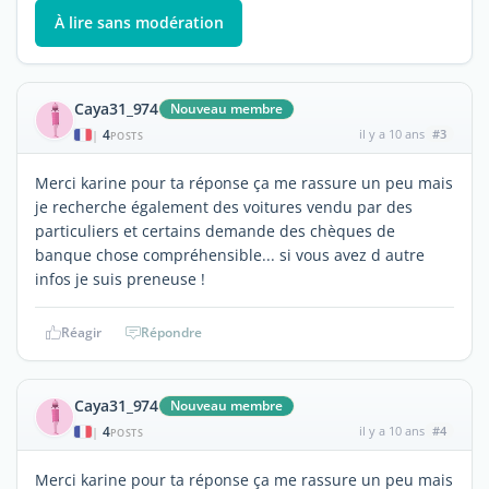
À lire sans modération
Caya31_974
Nouveau membre
4
il y a 10 ans
#3
|
POSTS
Merci karine pour ta réponse ça me rassure un peu mais
je recherche également des voitures vendu par des
particuliers et certains demande des chèques de
banque chose compréhensible... si vous avez d autre
infos je suis preneuse !
Réagir
Répondre
Caya31_974
Nouveau membre
4
il y a 10 ans
#4
|
POSTS
Merci karine pour ta réponse ça me rassure un peu mais