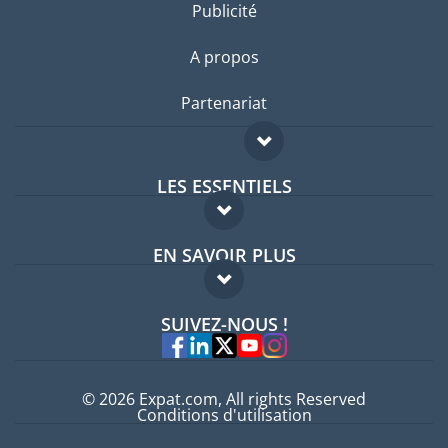
Publicité
A propos
Partenariat
LES ESSENTIELS
Forum expatriés
EN SAVOIR PLUS
Guides pays
FAQ
Offres d'emploi
SUIVEZ-NOUS !
Experts
© 2026 Expat.com, All rights Reserved
Conditions d'utilisation