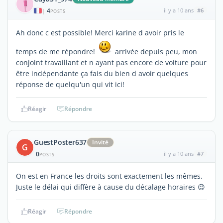
4
il y a 10 ans
#6
|
POSTS
Ah donc c est possible! Merci karine d avoir pris le
temps de me répondre!
arrivée depuis peu, mon
conjoint travaillant et n ayant pas encore de voiture pour
être indépendante ça fais du bien d avoir quelques
réponse de quelqu'un qui vit ici!
Réagir
Répondre
GuestPoster637
Invité
G
0
il y a 10 ans
#7
POSTS
On est en France les droits sont exactement les mêmes.
Juste le délai qui diffère à cause du décalage horaires 😉
Réagir
Répondre