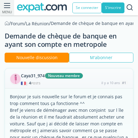
Se connecter
S'inscrire
MENU
/
/
/
Demande de chèque de banque en ayant 
Forum
La Réunion
Demande de chèque de banque en
ayant son compte en metropole
Nouvelle discussion
M'abonner
Caya31_974
Nouveau membre
4
il y a 10 ans
#1
|
POSTS
Bonjour je suis nouvelle sur le forum et je connais pas
trop comment tous ça fonctionne ^^
Bref je viens de déménager avec mon conjoint sur l île
de la réunion et il me faudrait absolument acheter une
voiture. Sauf que j ai décidé de laisser mon compte en
métropole et j aimerais savoir comment ça se passe
pour avoir un chèque de banque.. es ce que quelqu'un a