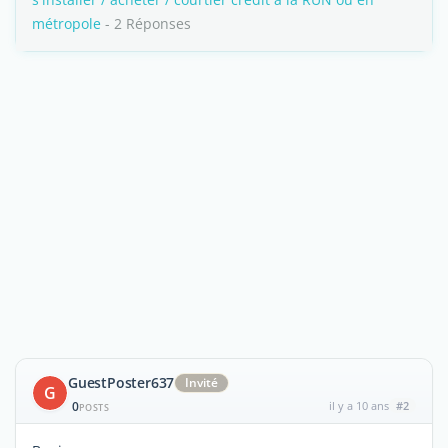
métropole
- 2 Réponses
GuestPoster637
Invité
G
0
il y a 10 ans
#2
POSTS