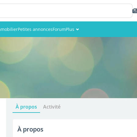
mobilier
Petites annonces
Forum
Plus
Événements
Membres
Photos
À propos
Activité
À propos