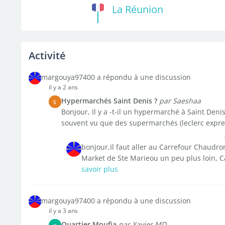
La Réunion
Activité
margouya97400 a répondu à une discussion
il y a 2 ans
Hypermarchés Saint Denis ?
par Saeshaa
S
Bonjour, Il y a -t-il un hypermarché à Saint Denis
souvent vu que des supermarchés (leclerc express
bonjour,Il faut aller au Carrefour Chaud
Market de Ste Marieou un peu plus loin, 
savoir plus
margouya97400 a répondu à une discussion
il y a 3 ans
Quartier Moufia
par Xavier MD