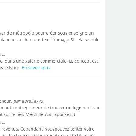
rriver de métropole pour créer sous enseigne un
 planches a charcuterie et fromage Si cela semble
rre, dans une galerie commerciale. LE concept est
ns le Nord.
En savoir plus
eneur.
par aurelia775
our un auto entrepreneur de trouver un logement sur
t sur le net. Merci de vos réponses ;)
de revenus. Cependant, vouspouvez tenter votre
plus de chances si vous montrez patte blanche