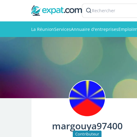
Rechercher
La Réunion
Services
Annuaire d'entreprises
Emploi
Im
margouya97400
Contributeur