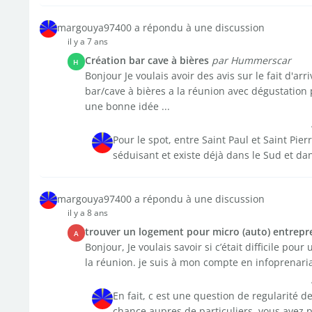
margouya97400 a répondu à une discussion
il y a 7 ans
Création bar cave à bières
par Hummerscar
H
Bonjour Je voulais avoir des avis sur le fait d'a
bar/cave à bières a la réunion avec dégustation
une bonne idée ...
Pour le spot, entre Saint Paul et Saint Pie
séduisant et existe déjà dans le Sud et da
margouya97400 a répondu à une discussion
il y a 8 ans
trouver un logement pour micro (auto) entrepr
A
Bonjour, Je voulais savoir si c’était difficile p
la réunion. je suis à mon compte en infoprenaria
En fait, c est une question de regularité 
chance aupres de particuliers, vous avez 