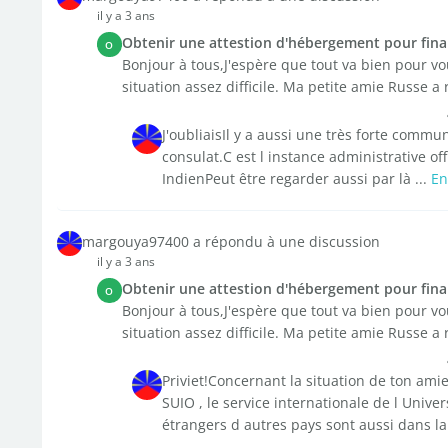
il y a 3 ans
Obtenir une attestion d'hébergement pour fina
O
Bonjour à tous,J'espère que tout va bien pour vo
situation assez difficile. Ma petite amie Russe a
J'oubliaisIl y a aussi une très forte commu
consulat.C est l instance administrative of
IndienPeut être regarder aussi par là ...
En
margouya97400 a répondu à une discussion
il y a 3 ans
Obtenir une attestion d'hébergement pour fina
O
Bonjour à tous,J'espère que tout va bien pour vo
situation assez difficile. Ma petite amie Russe a
Priviet!Concernant la situation de ton amie 
SUIO , le service internationale de l Unive
étrangers d autres pays sont aussi dans la 