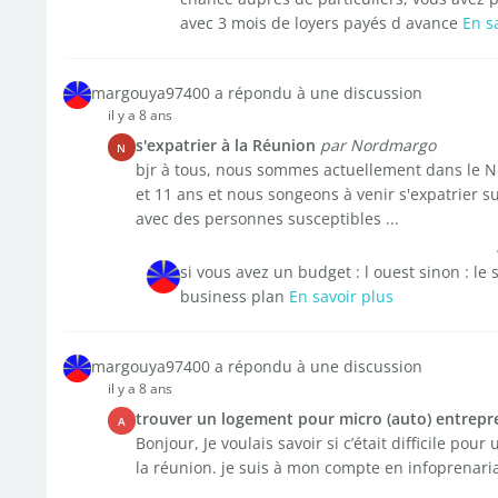
avec 3 mois de loyers payés d avance
En s
margouya97400 a répondu à une discussion
il y a 8 ans
s'expatrier à la Réunion
par Nordmargo
N
bjr à tous, nous sommes actuellement dans le Nor
et 11 ans et nous songeons à venir s'expatrier su
avec des personnes susceptibles ...
si vous avez un budget : l ouest sinon : le 
business plan
En savoir plus
margouya97400 a répondu à une discussion
il y a 8 ans
trouver un logement pour micro (auto) entrepr
A
Bonjour, Je voulais savoir si c’était difficile p
la réunion. je suis à mon compte en infoprenaria