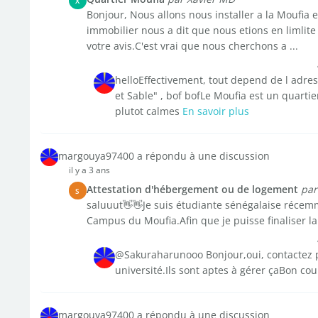
X
Bonjour, Nous allons nous installer a la Moufia e
immobilier nous a dit que nous etions en limlit
votre avis.C'est vrai que nous cherchons a ...
helloEffectivement, tout depend de l adres
et Sable" , bof bofLe Moufia est un quarti
plutot calmes
En savoir plus
margouya97400 a répondu à une discussion
il y a 3 ans
Attestation d'hébergement ou de logement
par
S
saluuut👋👋Je suis étudiante sénégalaise récem
Campus du Moufia.Afin que je puisse finaliser l
@Sakuraharunooo Bonjour,oui, contactez plu
université.Ils sont aptes à gérer çaBon co
margouya97400 a répondu à une discussion