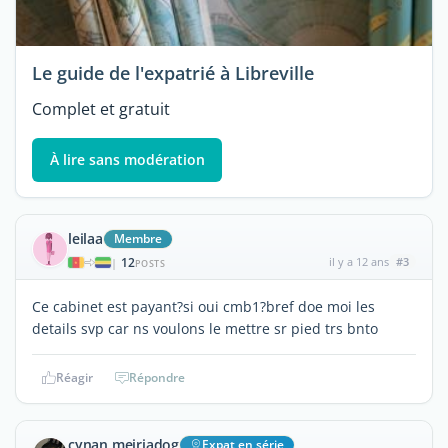
Le guide de l'expatrié à Libreville
Complet et gratuit
À lire sans modération
leilaa
Membre
12
il y a 12 ans
#3
|
POSTS
Ce cabinet est payant?si oui cmb1?bref doe moi les
details svp car ns voulons le mettre sr pied trs bnto
Réagir
Répondre
cynan meiriadog
Expat en série