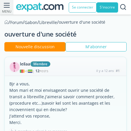
Se connecter
S'inscrire
MENU
/
/
/
/
ouverture d'une société
Forum
Gabon
Libreville
ouverture d'une société
Nouvelle discussion
M'abonner
leilaa
Membre
12
il y a 12 ans
#1
|
POSTS
Bjr a vous,
Mon mari et moi envisageont ouvrir une société de
transit a libreville.j'aimerai savoir comment proceder,
(procedure etc...)savoir kel sont les avantages et les
incovennient qui en decoule?
J'attend vos reponse,
Merci.