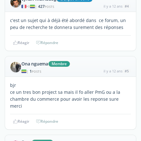
427
il y a 12 ans
#4
|
POSTS
c'est un sujet qui à déjà été abordé dans ce forum, un
peu de recherche te donnera surement des réponses
Réagir
Répondre
Ona nguema
Membre
1
il y a 12 ans
#5
|
POSTS
bjr
ce un tres bon project sa mais il fo aller PmG ou a la
chambre du commerce pour avoir les reponse sure
merci
Réagir
Répondre