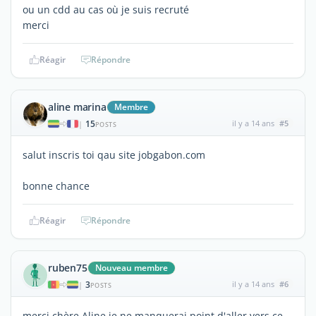
ou un cdd au cas où je suis recruté
merci
Réagir
Répondre
aline marina
Membre
15
il y a 14 ans
#5
|
POSTS
salut inscris toi qau site jobgabon.com
bonne chance
Réagir
Répondre
ruben75
Nouveau membre
3
il y a 14 ans
#6
|
POSTS
merci chère Aline je ne manquerai point d'aller vers ce