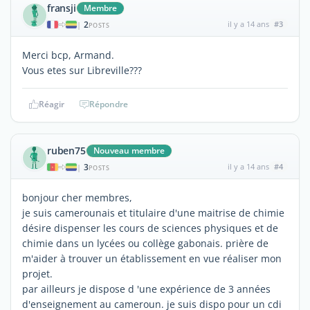
fransji
Membre
2
il y a 14 ans
#3
|
POSTS
Merci bcp, Armand.
Vous etes sur Libreville???
Réagir
Répondre
ruben75
Nouveau membre
3
il y a 14 ans
#4
|
POSTS
bonjour cher membres,
je suis camerounais et titulaire d'une maitrise de chimie
désire dispenser les cours de sciences physiques et de
chimie dans un lycées ou collège gabonais. prière de
m'aider à trouver un établissement en vue réaliser mon
projet.
par ailleurs je dispose d 'une expérience de 3 années
d'enseignement au cameroun. je suis dispo pour un cdi