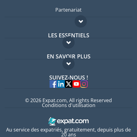
Partenariat
LES ESSENTIELS
Forum expatriés
EN SAVOIR PLUS
Guides pays
FAQ
Offres d'emploi
SUIVEZ-NOUS !
Experts
© 2026 Expat.com, All rights Reserved
Conditions d'utilisation
Au service des expatriés, gratuitement, depuis plus de
20 ans