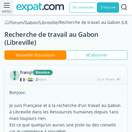
Se connecter
S'inscrire
MENU
/
/
/
/
Recherche de travail au Gabon (Librev
Forum
Gabon
Libreville
Recherche de travail au Gabon
(Libreville)
Nouvelle discussion
M'abonner
fransji
Membre
2
il y a 14 ans
#1
|
POSTS
Bonjour,
Je suis Française et à la recherche d'un travail au Gabon
à Libreville dans les Ressources humaines depuis 1ans
mais toujours rien.
Est ce que quelqu'un aurais une piste ou des conseils
car je commence à inquiéter.