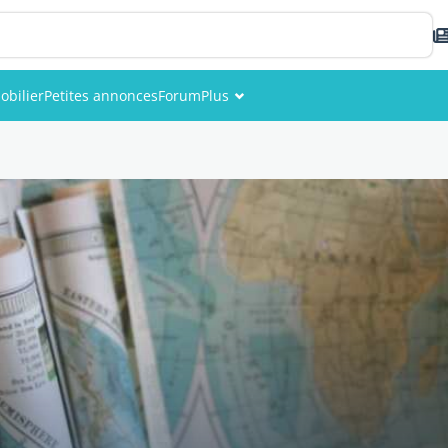
obilier
Petites annonces
Forum
Plus
Événements
Membres
Photos