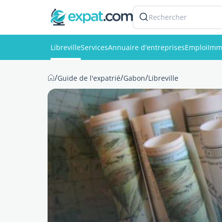
Rechercher
Libreville
Services
Annuaire d'entreprises
Emploi
Imm
/
/
/
Guide de l'expatrié
Gabon
Libreville