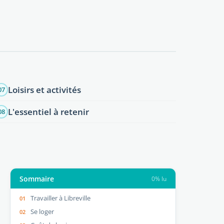
Loisirs et activités
07
L'essentiel à retenir
08
Sommaire
0% lu
Travailler à Libreville
Se loger