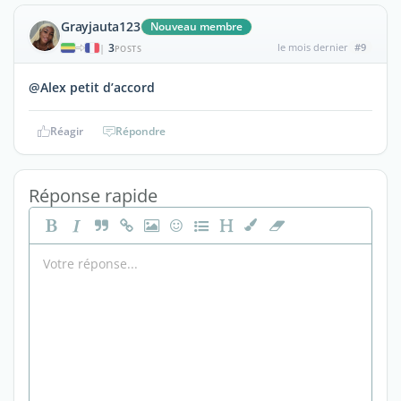
Grayjauta123
Nouveau membre
3
le mois dernier
#9
|
POSTS
@Alex petit d’accord
Réagir
Répondre
Réponse rapide