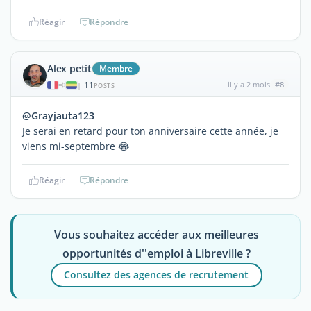
Réagir
Répondre
Alex petit
Membre
11
il y a 2 mois
#8
|
POSTS
@Grayjauta123
Je serai en retard pour ton anniversaire cette année, je
viens mi-septembre 😂
Réagir
Répondre
Vous souhaitez accéder aux meilleures
opportunités d''emploi à Libreville ?
Consultez des agences de recrutement