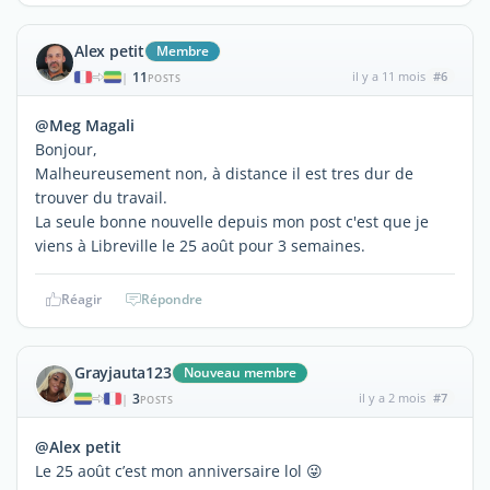
Alex petit
Membre
11
il y a 11 mois
#6
|
POSTS
@Meg Magali
Bonjour,
Malheureusement non, à distance il est tres dur de
trouver du travail.
La seule bonne nouvelle depuis mon post c'est que je
viens à Libreville le 25 août pour 3 semaines.
Réagir
Répondre
Grayjauta123
Nouveau membre
3
il y a 2 mois
#7
|
POSTS
@Alex petit
Le 25 août c’est mon anniversaire lol 😜