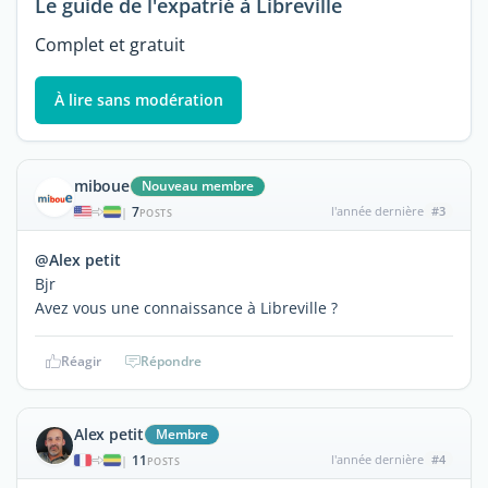
Le guide de l'expatrié à Libreville
Complet et gratuit
À lire sans modération
miboue
Nouveau membre
7
l'année dernière
#3
|
POSTS
@Alex petit
Bjr
Avez vous une connaissance à Libreville ?
Réagir
Répondre
Alex petit
Membre
11
l'année dernière
#4
|
POSTS