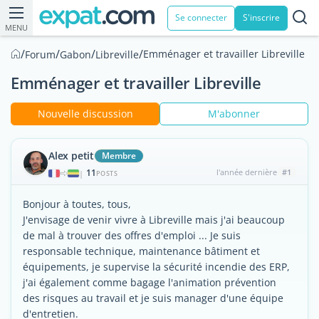
Se connecter
S'inscrire
MENU
/
/
/
/
Emménager et travailler Libreville
Forum
Gabon
Libreville
Emménager et travailler Libreville
Nouvelle discussion
M'abonner
Alex petit
Membre
11
l'année dernière
#1
|
POSTS
Bonjour à toutes, tous,
J'envisage de venir vivre à Libreville mais j'ai beaucoup
de mal à trouver des offres d'emploi ... Je suis
responsable technique, maintenance bâtiment et
équipements, je supervise la sécurité incendie des ERP,
j'ai également comme bagage l'animation prévention
des risques au travail et je suis manager d'une équipe
d'entretien.