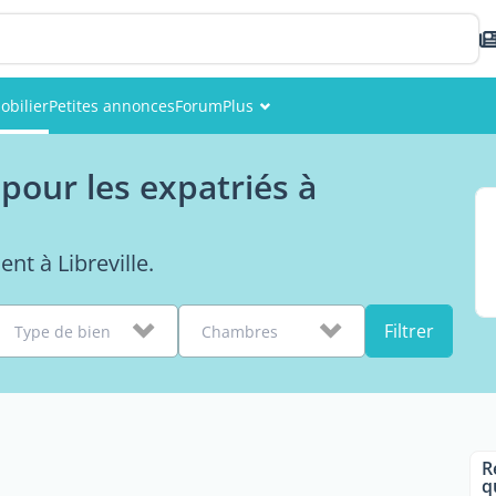
obilier
Petites annonces
Forum
Plus
Événements
pour les expatriés à
Membres
Photos
nt à Libreville.
Filtrer
Type de bien
Chambres
R
q