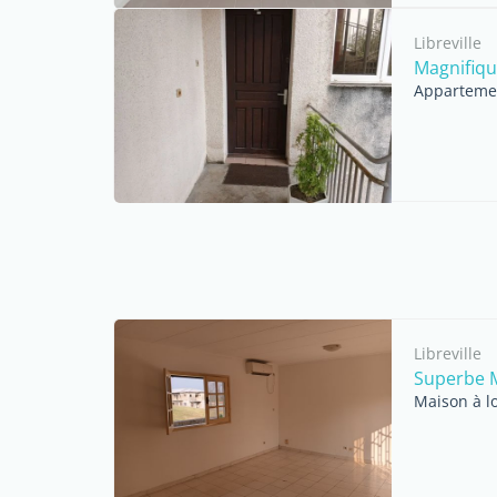
Libreville
Magnifiqu
Appartemen
Libreville
Superbe M
Maison à l