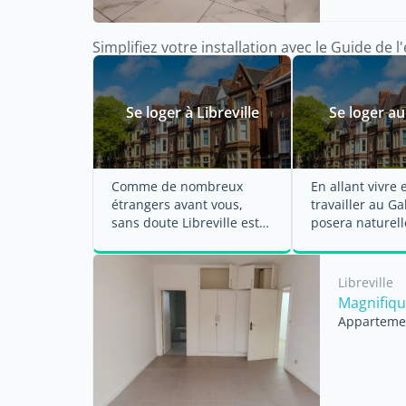
Simplifiez votre installation avec le Guide de l'
Se loger à Libreville
Se loger a
Comme de nombreux
En allant vivre 
étrangers avant vous,
travailler au G
sans doute Libreville est
posera naturel
votre destination au
question du lo
Gabon. Comment rendre
Que faut-il savoi
...
Libreville
Magnifiqu
Appartemen