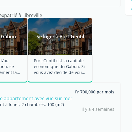
expatrié à Libreville
u Gabon
Se loger à Port-Gentil
et/ou
Port-Gentil est la capitale
abon, se
économique du Gabon. Si
lement la
vous avez décidé de vous
gement.
y installer, voici ce ...
r et ...
Fr 700,000 par mois
e appartement avec vue sur mer
t à louer, 2 chambres, 100 (m2)
il y a 4 semaines