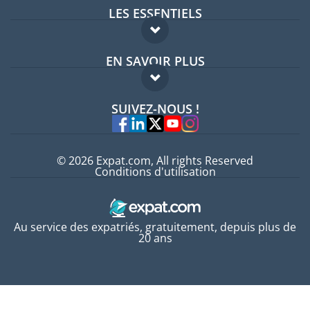
LES ESSENTIELS
Forum expatriés
EN SAVOIR PLUS
Guides pays
FAQ
Offres d'emploi
SUIVEZ-NOUS !
Experts
© 2026 Expat.com, All rights Reserved
Conditions d'utilisation
Au service des expatriés, gratuitement, depuis plus de
20 ans