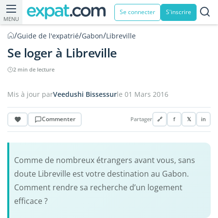
Se connecter
S'inscrire
MENU
/
/
/
Guide de l'expatrié
Gabon
Libreville
Se loger à Libreville
2 min de lecture
Mis à jour par
Veedushi Bissessur
le 01 Mars 2016
Commenter
Partager
🔗
f
𝕏
in
Comme de nombreux étrangers avant vous, sans
doute Libreville est votre destination au Gabon.
Comment rendre sa recherche d’un logement
efficace ?