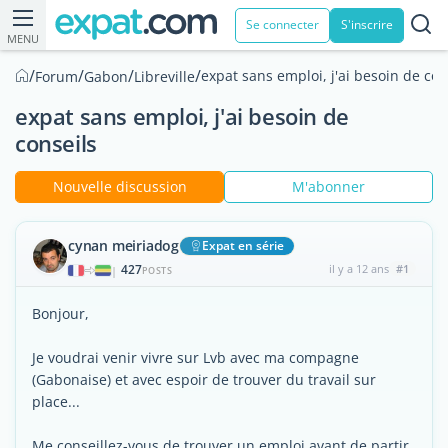
Se connecter
S'inscrire
MENU
/
/
/
/
expat sans emploi, j'ai besoin de con
Forum
Gabon
Libreville
expat sans emploi, j'ai besoin de
conseils
Nouvelle discussion
M'abonner
cynan meiriadog
Expat en série
427
il y a 12 ans
#1
|
POSTS
Bonjour,
Je voudrai venir vivre sur Lvb avec ma compagne
(Gabonaise) et avec espoir de trouver du travail sur
place...
Me conseillez-vous de trouver un emploi avant de partir