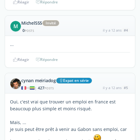
Réagir
Répondre
Michel555
Invité
M
0
il y a 12 ans
#4
POSTS
...
Réagir
Répondre
cynan meiriadog
Expat en série
427
il y a 12 ans
#5
|
POSTS
Oui, c'est vrai que trouver un emploi en france est
beaucoup plus simple et moins risqué.
Mais, ...
je suis peut être prêt à venir au Gabon sans emploi, car