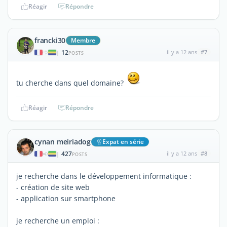
Réagir
Répondre
francki30
Membre
12
il y a 12 ans
#7
|
POSTS
tu cherche dans quel domaine?
Réagir
Répondre
cynan meiriadog
Expat en série
427
il y a 12 ans
#8
|
POSTS
je recherche dans le développement informatique :
- création de site web
- application sur smartphone
je recherche un emploi :