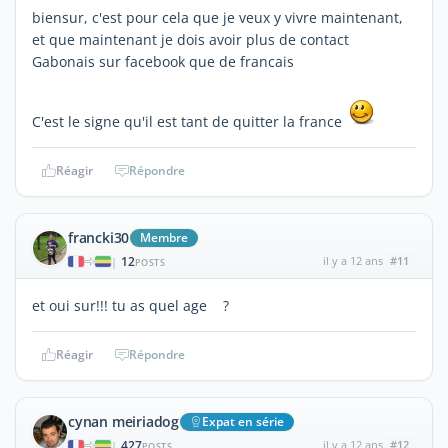
biensur, c'est pour cela que je veux y vivre maintenant,
et que maintenant je dois avoir plus de contact
Gabonais sur facebook que de francais
C'est le signe qu'il est tant de quitter la france
Réagir
Répondre
francki30
Membre
12
il y a 12 ans
#11
|
POSTS
et oui sur!!! tu as quel age ?
Réagir
Répondre
cynan meiriadog
Expat en série
427
il y a 12 ans
#12
|
POSTS