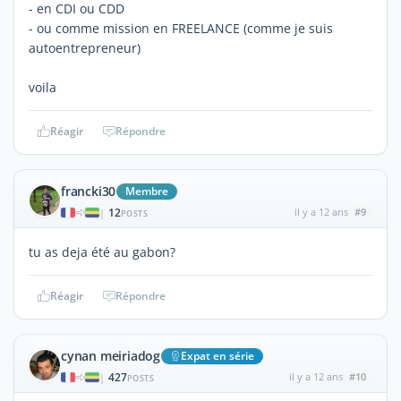
- en CDI ou CDD
- ou comme mission en FREELANCE (comme je suis
autoentrepreneur)
voila
Réagir
Répondre
francki30
Membre
12
il y a 12 ans
#9
|
POSTS
tu as deja été au gabon?
Réagir
Répondre
cynan meiriadog
Expat en série
427
il y a 12 ans
#10
|
POSTS