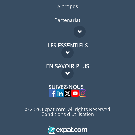
A propos
Partenariat
LES ESSENTIELS
Forum expatriés
EN SAVOIR PLUS
Guides pays
FAQ
Offres d'emploi
SUIVEZ-NOUS !
Experts
© 2026 Expat.com, All rights Reserved
Conditions d'utilisation