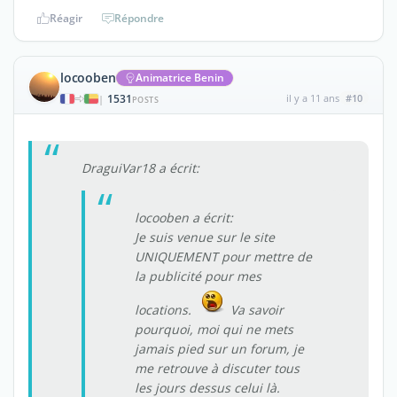
Réagir
Répondre
locooben
Animatrice Benin
1531
il y a 11 ans
#10
|
POSTS
DraguiVar18 a écrit:
locooben a écrit:
Je suis venue sur le site
UNIQUEMENT pour mettre de
la publicité pour mes
locations.
Va savoir
pourquoi, moi qui ne mets
jamais pied sur un forum, je
me retrouve à discuter tous
les jours dessus celui là.