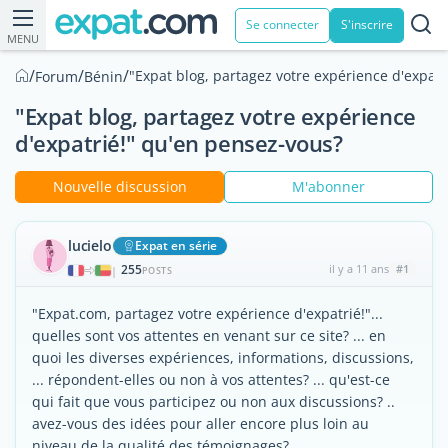
Se connecter
S'inscrire
MENU
/
/
/
"Expat blog, partagez votre expérience d'expat
Forum
Bénin
"Expat blog, partagez votre expérience
d'expatrié!" qu'en pensez-vous?
Nouvelle discussion
M'abonner
lucielo
Expat en série
255
il y a 11 ans
#1
|
POSTS
"Expat.com, partagez votre expérience d'expatrié!"...
quelles sont vos attentes en venant sur ce site? ... en
quoi les diverses expériences, informations, discussions,
... répondent-elles ou non à vos attentes? ... qu'est-ce
qui fait que vous participez ou non aux discussions? ..
avez-vous des idées pour aller encore plus loin au
niveau de la qualité des témoignages?