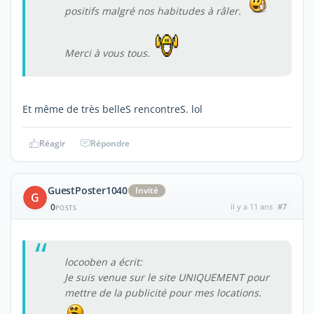
positifs malgré nos habitudes à râler.
Merci à vous tous.
Et même de très belleS rencontreS. lol
Réagir
Répondre
GuestPoster1040
Invité
G
0
il y a 11 ans
#7
POSTS
locooben a écrit:
Je suis venue sur le site UNIQUEMENT pour
mettre de la publicité pour mes locations.