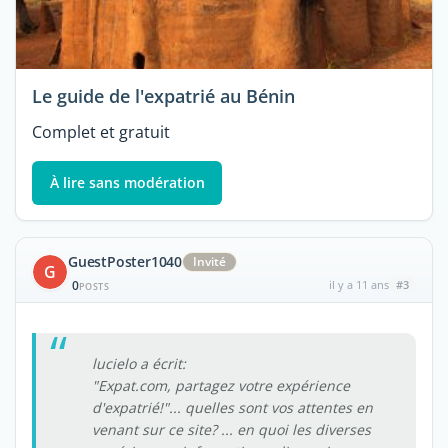
Le guide de l'expatrié au Bénin
Complet et gratuit
À lire sans modération
GuestPoster1040
Invité
G
0
il y a 11 ans
#3
POSTS
lucielo a écrit:
"Expat.com, partagez votre expérience
d'expatrié!"... quelles sont vos attentes en
venant sur ce site? ... en quoi les diverses