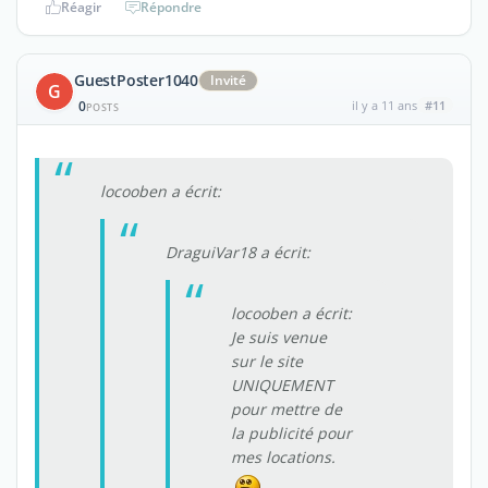
Réagir
Répondre
GuestPoster1040
Invité
G
0
il y a 11 ans
#11
POSTS
locooben a écrit:
DraguiVar18 a écrit:
locooben a écrit:
Je suis venue
sur le site
UNIQUEMENT
pour mettre de
la publicité pour
mes locations.