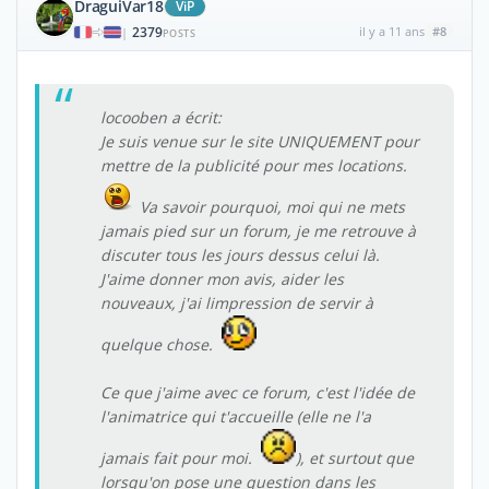
DraguiVar18
ViP
2379
il y a 11 ans
#8
|
POSTS
locooben a écrit:
Je suis venue sur le site UNIQUEMENT pour
mettre de la publicité pour mes locations.
Va savoir pourquoi, moi qui ne mets
jamais pied sur un forum, je me retrouve à
discuter tous les jours dessus celui là.
J'aime donner mon avis, aider les
nouveaux, j'ai limpression de servir à
quelque chose.
Ce que j'aime avec ce forum, c'est l'idée de
l'animatrice qui t'accueille (elle ne l'a
jamais fait pour moi.
), et surtout que
lorsqu'on pose une question dans les