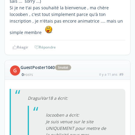
sais ... sorry ...)
Si je ne t'ai pas souhaité la bienvenue , ma chère
locooben , c'est tout simplement parce qu'à ton
inscription , je n'étais pas encore animatrice .... mais un
simple membre
Réagir
Répondre
GuestPoster1040
Invité
G
0
il y a 11 ans
#9
POSTS
DraguiVar18 a écrit:
locooben a écrit:
Je suis venue sur le site
UNIQUEMENT pour mettre de
la publicité pour mes