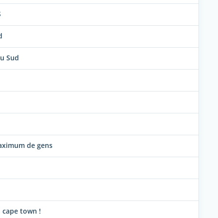
S
d
du Sud
 maximum de gens
à cape town !