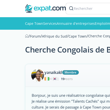
Rechercher
Cape Town
Services
Annuaire d'entreprises
Emploi
Im
/
/
/
/
Cherche Cong
Forum
Afrique du Sud
Cape Town
Cherche Congolais de B
yanaikald
Membre
19
|
POSTS
Bonjour, je suis une réalisatrice congolaise qu
Je réalise une émission "Talents Cachés" qui m
culture. Je serais de passage à Cape Town pou