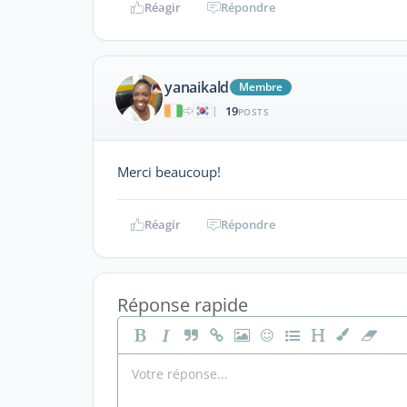
Réagir
Répondre
yanaikald
Membre
19
|
POSTS
Merci beaucoup!
Réagir
Répondre
Réponse rapide