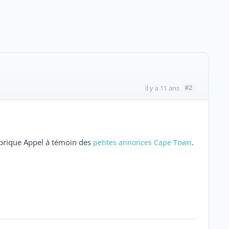
#2
il y a 11 ans
ubrique Appel à témoin des
.
petites annonces Cape Town