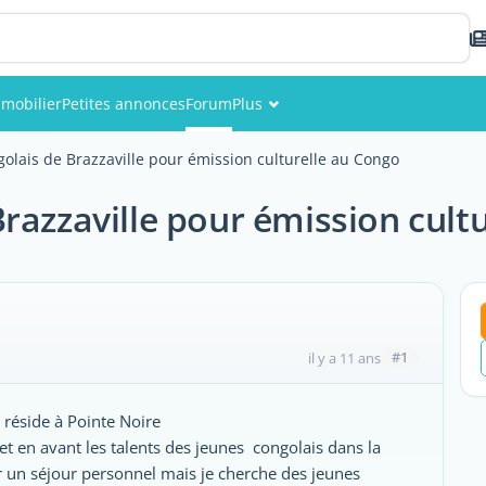
mobilier
Petites annonces
Forum
Plus
Événements
olais de Brazzaville pour émission culturelle au Congo
Membres
razzaville pour émission cult
Photos
#1
il y a 11 ans
i réside à Pointe Noire
et en avant les talents des jeunes congolais dans la
r un séjour personnel mais je cherche des jeunes