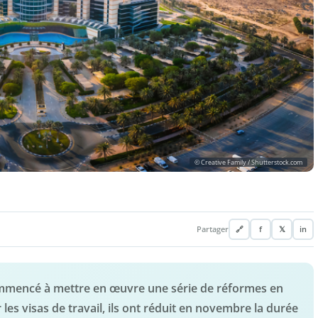
© Creative Family / Shutterstock.com
Partager
🔗
f
𝕏
in
commencé à mettre en œuvre une série de réformes en
les visas de travail, ils ont réduit en novembre la durée