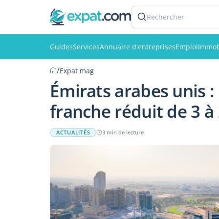
Rechercher
Guides
Services
Annuaire d'entreprises
Emploi
Immob
/
Expat mag
Émirats arabes unis : 
franche réduit de 3 à
ACTUALITÉS
3 min de lecture