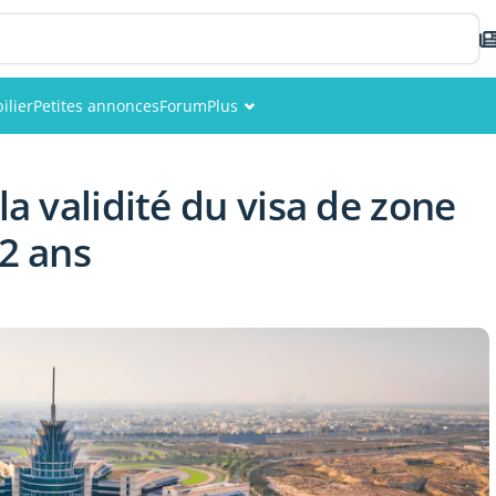
ilier
Petites annonces
Forum
Plus
Événements
la validité du visa de zone
Membres
 2 ans
Photos