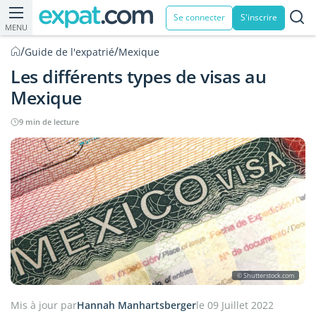
Se connecter
S'inscrire
MENU
/
/
Guide de l'expatrié
Mexique
Les différents types de visas au
Mexique
9 min de lecture
© Shutterstock.com
Mis à jour par
Hannah Manhartsberger
le 09 Juillet 2022