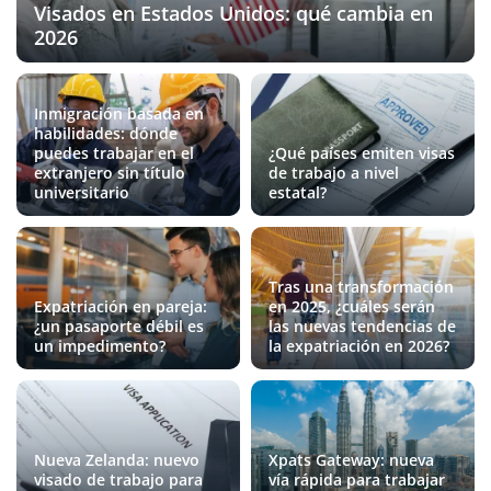
Visados en Estados Unidos: qué cambia en
2026
Inmigración basada en
habilidades: dónde
puedes trabajar en el
¿Qué países emiten visas
extranjero sin título
de trabajo a nivel
universitario
estatal?
Tras una transformación
Expatriación en pareja:
en 2025, ¿cuáles serán
¿un pasaporte débil es
las nuevas tendencias de
un impedimento?
la expatriación en 2026?
Nueva Zelanda: nuevo
Xpats Gateway: nueva
visado de trabajo para
vía rápida para trabajar