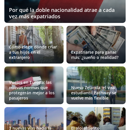
Por qué la doble nacionalidad atrae a cada
vez más expatriados
Cómo elegir dónde criar
a tus hijos en el
Expatriarse para ganar
extranjero
más: ¿sueño o realidad?
Vuelos en Europa: las
nuevas normas que
Nueva Zelanda: el visa
protegerán mejor a los
estudiantil Pathway se
pasajeros
vuelve más flexible
3 nuevas vías hacia la
El alojamiento