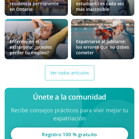
residencia permanente
estudiantil es cada vez
en Ontario
más inaccesible
Enfermo en el
Expatriarse al jubilarse:
extranjero: ¿puedes
los errores que no debes
perder tu empleo?
cometer
Ver todos artículos
Únete a la comunidad
Recibe consejos prácticos para vivir mejor tu
expatriación
Registro 100 % gratuito