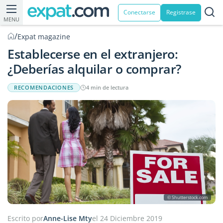
Conectarse
Registrase
MENU
/
Expat magazine
Establecerse en el extranjero:
¿Deberías alquilar o comprar?
RECOMENDACIONES
4 min de lectura
© Shutterstock.com
Escrito por
Anne-Lise Mty
el 24 Diciembre 2019