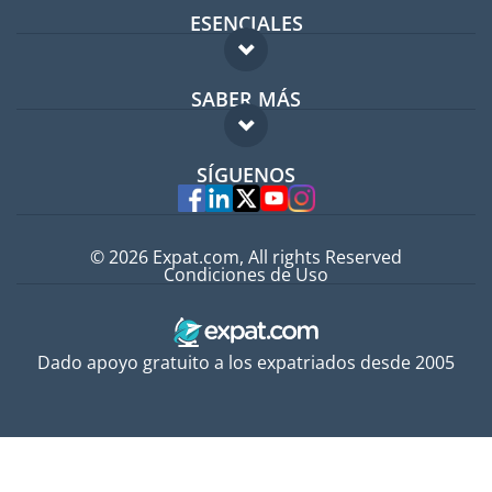
ESENCIALES
Foro para expatriados
SABER MÁS
Guía para expatriados
FAQ
Trabajos en el extranjero
SÍGUENOS
Expertos
© 2026 Expat.com, All rights Reserved
Condiciones de Uso
Dado apoyo gratuito a los expatriados desde 2005