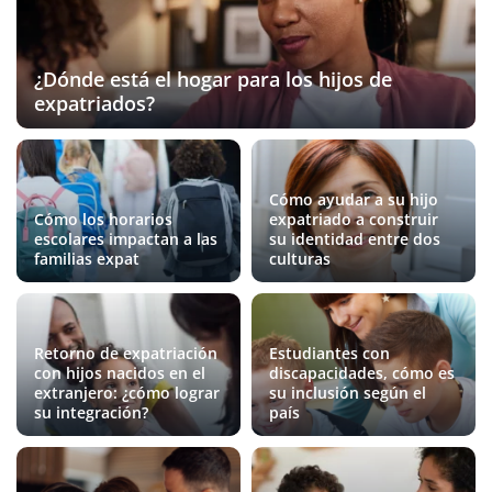
¿Dónde está el hogar para los hijos de
expatriados?
Cómo ayudar a su hijo
Cómo los horarios
expatriado a construir
escolares impactan a las
su identidad entre dos
familias expat
culturas
Retorno de expatriación
Estudiantes con
con hijos nacidos en el
discapacidades, cómo es
extranjero: ¿cómo lograr
su inclusión según el
su integración?
país