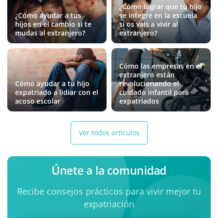
¿Cómo lograr que tu hijo
¿Cómo ayudar a tus
se integre en la escuela
hijos en el cambio si te
si os vais a vivir al
mudas al extranjero?
extranjero?
Cómo las empresas en el
extranjero están
Cómo ayudar a tu hijo
revolucionando el
expatriado a lidiar con el
cuidado infantil para
acoso escolar
expatriados
Ver todos artículos
Únete a la comunidad
Recibe consejos prácticos para vivir mejor tu
expatriación