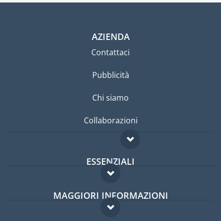
AZIENDA
Contattaci
Pubblicità
Chi siamo
Collaborazioni
ESSENZIALI
Forum per expat
MAGGIORI INFORMAZIONI
Guida per expat
Domande frequenti