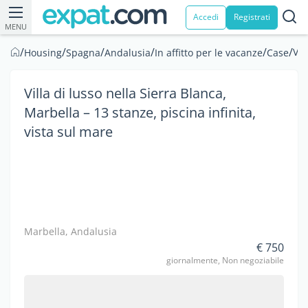
Accedi
Registrati
MENU
/
/
/
/
/
/
Vil
Housing
Spagna
Andalusia
In affitto per le vacanze
Case
Villa di lusso nella Sierra Blanca,
Marbella – 13 stanze, piscina infinita,
vista sul mare
Marbella, Andalusia
€ 750
giornalmente, Non negoziabile