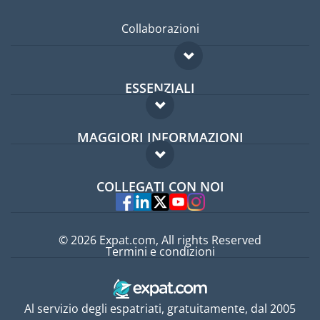
Collaborazioni
ESSENZIALI
Forum per expat
MAGGIORI INFORMAZIONI
Guida per expat
Domande frequenti
Lavori all'estero
COLLEGATI CON NOI
Esperti
© 2026 Expat.com, All rights Reserved
Termini e condizioni
Al servizio degli espatriati, gratuitamente, dal 2005