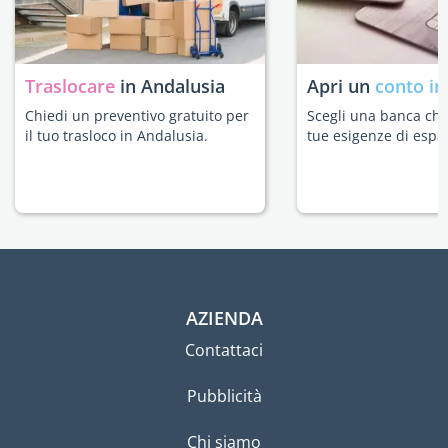
Traslocare
in Andalusia
Apri un
conto in
Chiedi un preventivo gratuito per
Scegli una banca che 
il tuo trasloco in Andalusia.
tue esigenze di espat
AZIENDA
Contattaci
Pubblicità
Chi siamo