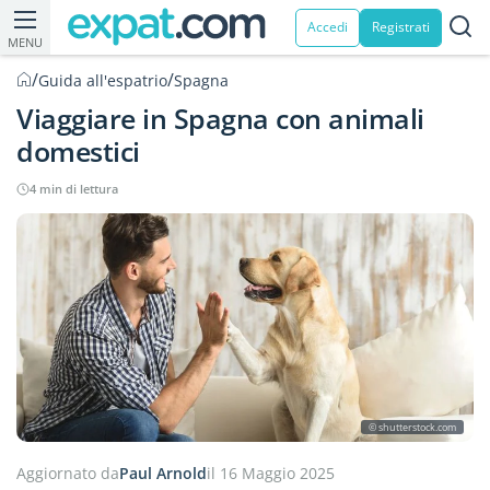
Accedi
Registrati
MENU
/
/
Guida all'espatrio
Spagna
Viaggiare in Spagna con animali
domestici
4 min di lettura
© shutterstock.com
Aggiornato da
Paul Arnold
il 16 Maggio 2025